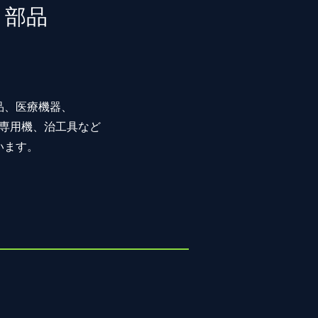
、部品
品、医療機器、
、専用機、治工具など
います。