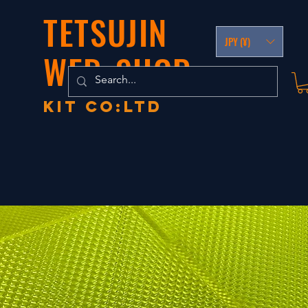
TETSUJIN
JPY (¥)
WEB-SHOP
KIT co:LTD