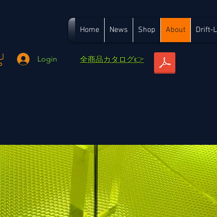
Home
News
Shop
About
Drift-
​全商品カタログ👉
Login