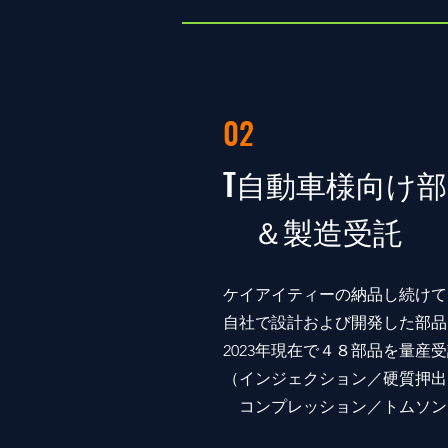
02
T自動車様向け
＆製造受託
ケイアイティーの納品し続けて
自社で設計および開発した部品
2023年現在で４８部品を量産
（インジェクション／硬質押出
コンプレッション／トムソン