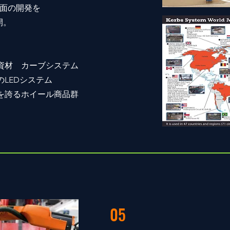
面の開発を
開。
資材 カーブシステム
LEDシステム
を誇るホイール商品群
05