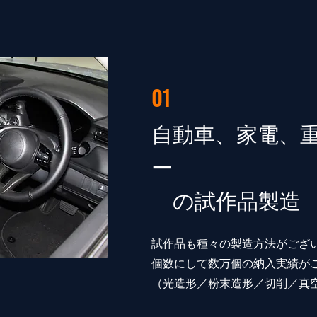
01
​自動車、家電、
ー
の試作品製造
試作品も種々の製造方法がござ
個数にして数万個の納入実績が
​（光造形／粉末造形／切削／真