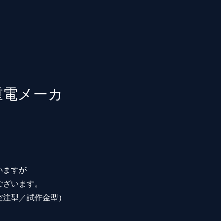
重電メーカ
いますが
ございます。
空注型／試作金型）