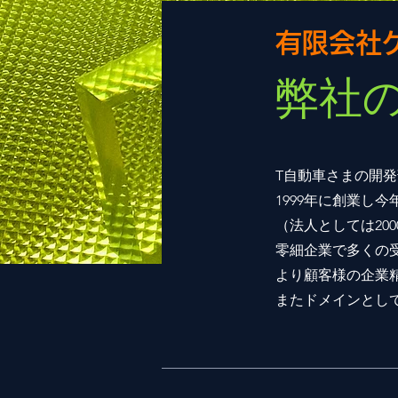
有限会社
弊社
T自動車さまの開
1999年に
創業し今
​（法人としては20
零細企業で多くの
より顧客様の企業
またドメインとし