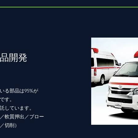
部品開発
いる部品は95%が
です。
受託しています。
／軟質押出／ブロー
／切削）