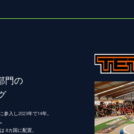
部門の
グ
に参入し2023年で14年。
ム
 8
カ国に配置。