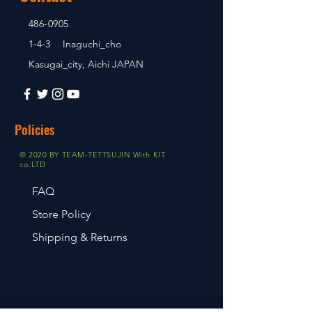
486-0905
1-4-3 Inaguchi_cho
Kasugai_city, Aichi JAPAN
Policies
© 2020 BY TEAM-TETTSUJIN With KIT
co.LTD
FAQ
Store Policy
Shipping & Returns