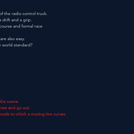
f the radio control truck.
a drift and a grip.
 course and formal race
are also easy.
he world standard?
the scene.
rise and go out.
goods to which a moving tire curves.