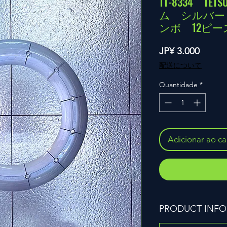
TT-8334 T
ム シルバー
ンボ 12ピ
Preço
JP¥ 3.000
配送について
Quantidade
*
Adicionar ao ca
PRODUCT INFO