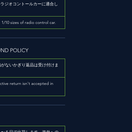
ズのラジオコントールカーに適合し
h 1/10 sizes of radio control car.
UND POLICY
陥がないかぎり返品は受け付けま
ictive return isn't accepted in
２〜５日で出荷します。海外への