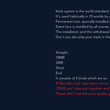
Kerb system is the world standard o
It's used habitually in 70 worlds by 
Permanent tour, specially-installed
Event lace is installed by all scenes.
The installation and the withdrawal 
Don't you also play your track in t
Straight
1000R
250R
Short
End
It consists of 5 kinds which are so.
※ Bad fake and copy items are on 
EDGE can't also put together and 
Please don't use the poor quality 