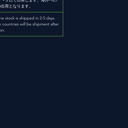
の出荷となります。
he stock is shipped in 2-5 days.
 countries will be shipment after
on.