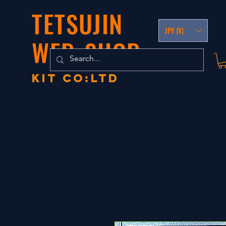
TETSUJIN
JPY (¥)
WEB-SHOP
KIT co:LTD