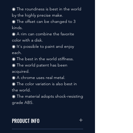
◉ The roundness is best in the world
by the highly precise make.
◉ The offset can be changed to 3
kinds.
◉ A rim can combine the favorite
color with a disk.
◉ It's possible to paint and enjoy
each.
◉ The best in the world stiffness.
◉ The world patent has been
acquired.
◉ A chrome uses real metal.
◉ The color variation is also best in
the world.
◉ The material adopts shock-resisting
grade ABS.
PRODUCT INFO