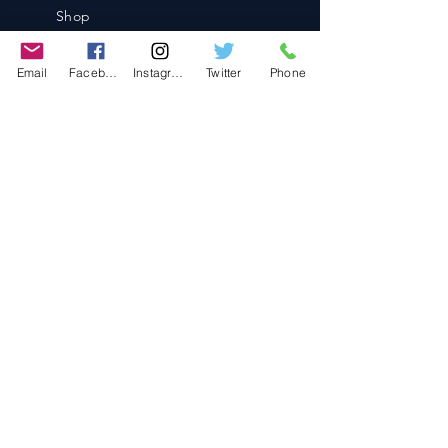
Shop
Blog
Contact
Email
Facebook
Instagram
Twitter
Phone
Contact
486-0905
1-4-3 Inaguchi_cho
Kasugai_city, Aichi JAPAN
Policies
© 2020 BY TEAM-TETTSUJIN With KIT
co.LTD
FAQ
Store Policy