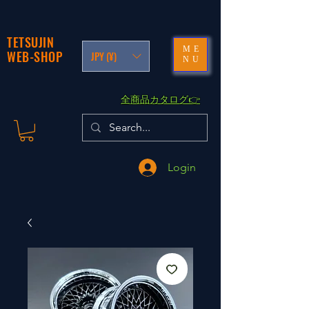
TETSUJIN
ME
WEB-SHOP
JPY (¥)
NU
​全商品カタログ👉
Login