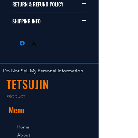
本品は1/10サイズのラジオコント
RETURN & REFUND POLICY
ールカーに適合します。
商品に明らかな欠陥がないかぎり
SHIPPING INFO
This items fit in with 1/10 sizes of
返品は受け付けません。
radio control car.
在庫がある場合は２〜５日で出荷
Clear faultless restrictive return
します。海外への出荷は入金確認
isn't accepted in goods.
後の出荷となります。
The occasion with the stock is
shipped in 2-5 days. Shipment to
Do Not Sell My Personal Information
foreign countries will be shipment
TETSUJIN
after payment confirmation.
PRODUCT
Menu
Home
About