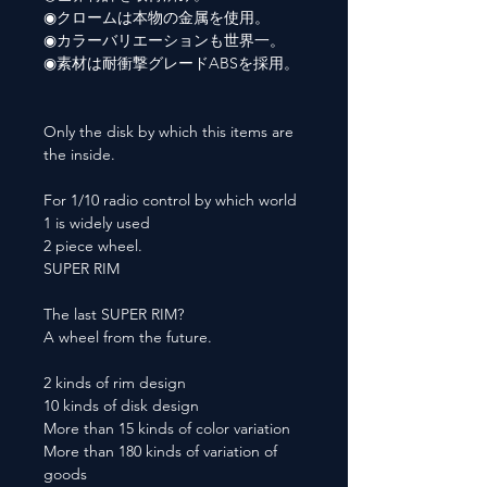
◉クロームは本物の金属を使用。
◉カラーバリエーションも世界一。
◉素材は耐衝撃グレードABSを採用。
Only the disk by which this items are
the inside.
For 1/10 radio control by which world
1 is widely used
2 piece wheel.
SUPER RIM
The last SUPER RIM?
A wheel from the future.
2 kinds of rim design
10 kinds of disk design
More than 15 kinds of color variation
More than 180 kinds of variation of
goods