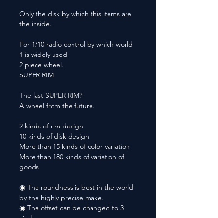
Only the disk by which this items are
the inside.
For 1/10 radio control by which world
1 is widely used
2 piece wheel.
SUPER RIM
The last SUPER RIM?
A wheel from the future.
2 kinds of rim design
10 kinds of disk design
More than 15 kinds of color variation
More than 180 kinds of variation of
goods
◉ The roundness is best in the world
by the highly precise make.
◉ The offset can be changed to 3