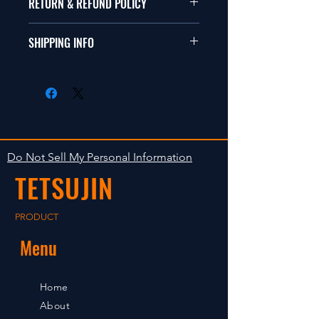
RETURN & REFUND POLICY
ールカーに適合します。
商品に明らかな欠陥がないかぎり
SHIPPING INFO
This items fit in with 1/10 sizes of
返品は受け付けません。
radio control car.
在庫がある場合は２〜５日で出荷
Clear faultless restrictive return
します。海外への出荷は入金確認
isn't accepted in goods.
後の出荷となります。
The occasion with the stock is
shipped in 2-5 days. Shipment to
Do Not Sell My Personal Information
foreign countries will be shipment
TETSUJIN
after payment confirmation.
PRODUCT
Menu
Home
About