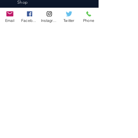
Shop
Blog
Contact
Email
Facebook
Instagram
Twitter
Phone
Contact
486-0905
1-4-3 Inaguchi_cho
Kasugai_city, Aichi JAPAN
Policies
© 2020 BY TEAM-TETTSUJIN With KIT
co.LTD
FAQ
Store Policy