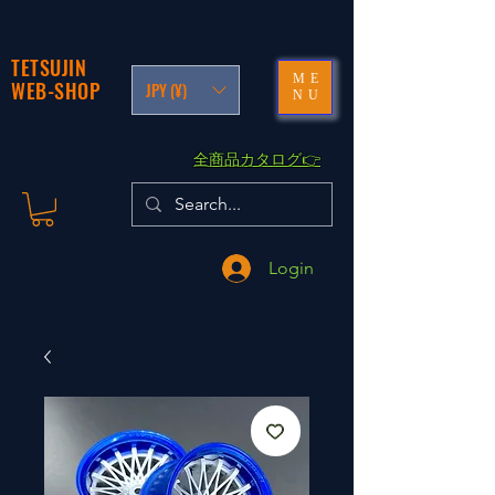
TETSUJIN
ME
WEB-SHOP
JPY (¥)
NU
​全商品カタログ👉
Login