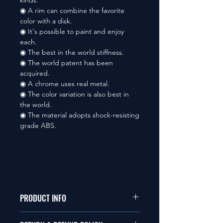
kinds.
◉ A rim can combine the favorite
color with a disk.
◉ It's possible to paint and enjoy
each.
◉ The best in the world stiffness.
◉ The world patent has been
acquired.
◉ A chrome uses real metal.
◉ The color variation is also best in
the world.
◉ The material adopts shock-resisting
grade ABS.
PRODUCT INFO
本品は1/10サイズのラジオコント