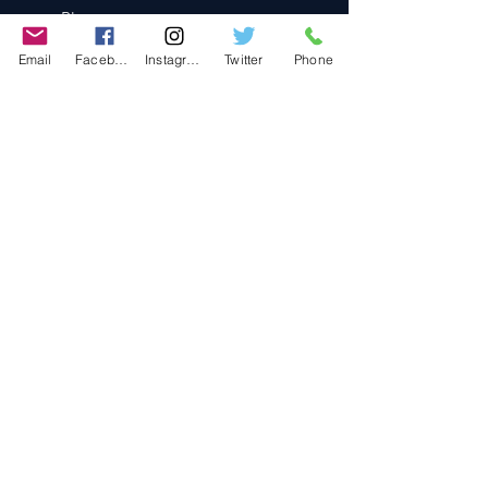
Blog
Contact
Email
Facebook
Instagram
Twitter
Phone
Contact
486-0905
1-4-3 Inaguchi_cho
Kasugai_city, Aichi JAPAN
Policies
© 2020 BY TEAM-TETTSUJIN With KIT
co.LTD
FAQ
Store Policy