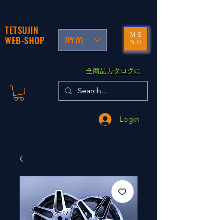
TETSUJIN
ME
WEB-SHOP
JPY (¥)
NU
​全商品カタログ👉
Login