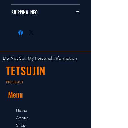
ールカーに適合します。
商品に明らかな欠陥がないかぎり
SHIPPING INFO
This items fit in with 1/10 sizes of
返品は受け付けません。
radio control car.
在庫がある場合は２〜５日で出荷
Clear faultless restrictive return
します。海外への出荷は入金確認
isn't accepted in goods.
後の出荷となります。
The occasion with the stock is
shipped in 2-5 days. Shipment to
Do Not Sell My Personal Information
foreign countries will be shipment
TETSUJIN
after payment confirmation.
PRODUCT
Menu
Home
About
Shop