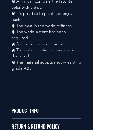
◉ A rim can combine the favorite
color with a disk.
◉ It's possible to paint and enjoy
each.
◉ The best in the world stiffness.
◉ The world patent has been
acquired.
◉ A chrome uses real metal.
◉ The color variation is also best in
the world.
◉ The material adopts shock-resisting
grade ABS.
PRODUCT INFO
本品は1/10サイズのラジオコント
RETURN & REFUND POLICY