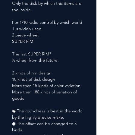
Only the disk by which this items are
the inside.
For 1/10 radio control by which world
1 is widely used
2 piece wheel.
SUPER RIM
The last SUPER RIM?
A wheel from the future.
2 kinds of rim design
10 kinds of disk design
More than 15 kinds of color variation
More than 180 kinds of variation of
goods
◉ The roundness is best in the world
by the highly precise make.
◉ The offset can be changed to 3
kinds.