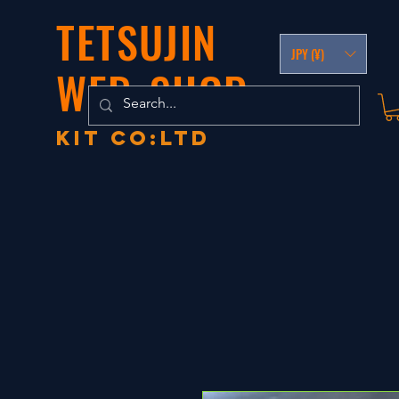
TETSUJIN
JPY (¥)
WEB-SHOP
KIT co:LTD