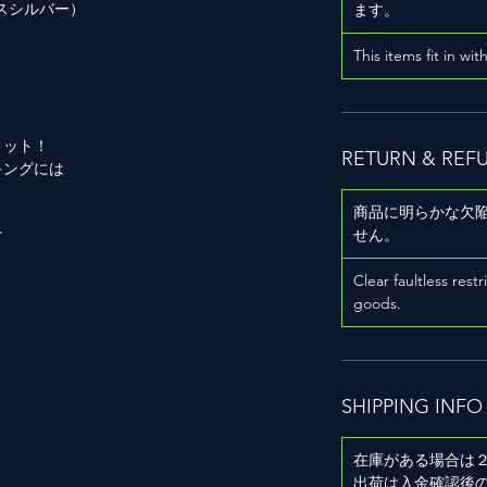
レスシルバー）
ます。
This items fit in wit
ィット！
RETURN & REF
キングには
商品に明らかな欠
せん。
て
Clear faultless restr
goods.
SHIPPING INFO
在庫がある場合は
出荷は入金確認後