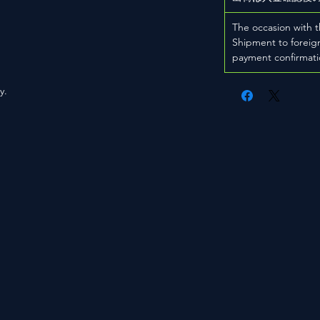
The occasion with t
Shipment to foreign
payment confirmati
y.