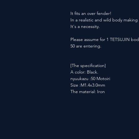
It fits an over fender!
In a realistic and wild body making
It's a necessity.
Please assume for 1 TETSUJIN bod
50 are entering.
[The specification]
A color: Black.
nyuukazu :50 Motoiri
Size :M1.4x3.0mm
The material: Iron