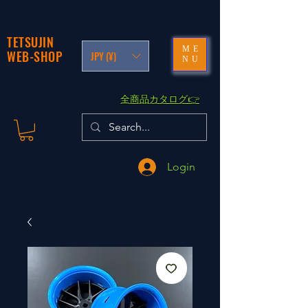
TETSUJIN
ME
WEB-SHOP
JPY (¥)
NU
​全商品カタログ👉
Login