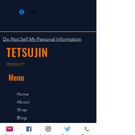
在庫がある場合は２〜５日で出荷
Clear faultless restrictive return
します。海外への出荷は入金確認
isn't accepted in goods.
後の出荷となります。
The occasion with the stock is
shipped in 2-5 days. Shipment to
Do Not Sell My Personal Information
foreign countries will be shipment
TETSUJIN
after payment confirmation.
PRODUCT
Menu
Home
About
Shop
Blog
Contact