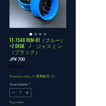
TT-7548 RIM-01（ブルー）
×2 DISK / ジャスミン
（ブラック）
Preço
JP¥ 700
配送について
Business sales_A (業務販売_A)
Quantidade
*
Esgotado