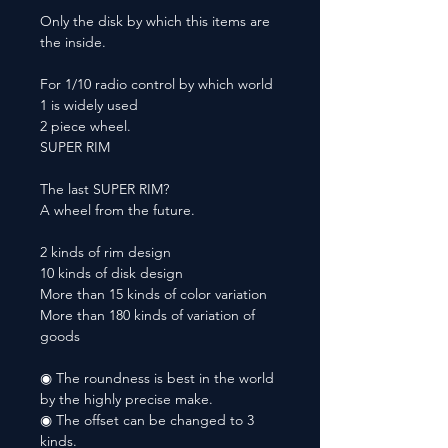
Only the disk by which this items are
the inside.
For 1/10 radio control by which world
1 is widely used
2 piece wheel.
SUPER RIM
The last SUPER RIM?
A wheel from the future.
2 kinds of rim design
10 kinds of disk design
More than 15 kinds of color variation
More than 180 kinds of variation of
goods
◉ The roundness is best in the world
by the highly precise make.
◉ The offset can be changed to 3
kinds.