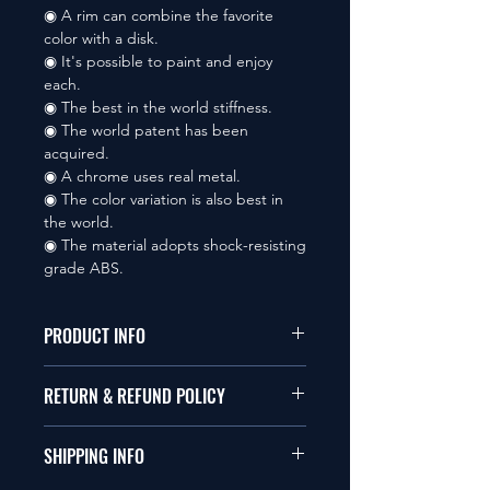
◉ A rim can combine the favorite
color with a disk.
◉ It's possible to paint and enjoy
each.
◉ The best in the world stiffness.
◉ The world patent has been
acquired.
◉ A chrome uses real metal.
◉ The color variation is also best in
the world.
◉ The material adopts shock-resisting
grade ABS.
PRODUCT INFO
本品は1/10サイズのラジオコント
RETURN & REFUND POLICY
ールカーに適合します。
商品に明らかな欠陥がないかぎり
SHIPPING INFO
This items fit in with 1/10 sizes of
返品は受け付けません。
radio control car.