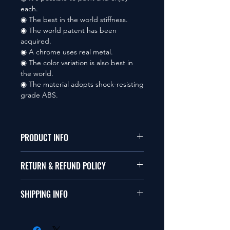
each.
◉ The best in the world stiffness.
◉ The world patent has been
acquired.
◉ A chrome uses real metal.
◉ The color variation is also best in
the world.
◉ The material adopts shock-resisting
grade ABS.
PRODUCT INFO
本品は1/10サイズのラジオコント
RETURN & REFUND POLICY
ールカーに適合します。
商品に明らかな欠陥がないかぎり
SHIPPING INFO
This items fit in with 1/10 sizes of
返品は受け付けません。
radio control car.
在庫がある場合は２〜５日で出荷
Clear faultless restrictive return
します。海外への出荷は入金確認