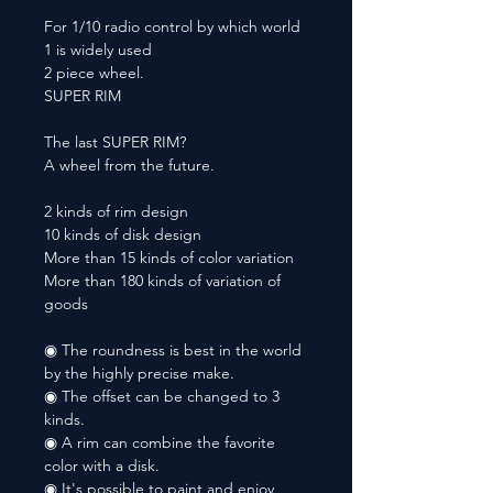
For 1/10 radio control by which world
1 is widely used
2 piece wheel.
SUPER RIM
The last SUPER RIM?
A wheel from the future.
2 kinds of rim design
10 kinds of disk design
More than 15 kinds of color variation
More than 180 kinds of variation of
goods
◉ The roundness is best in the world
by the highly precise make.
◉ The offset can be changed to 3
kinds.
◉ A rim can combine the favorite
color with a disk.
◉ It's possible to paint and enjoy