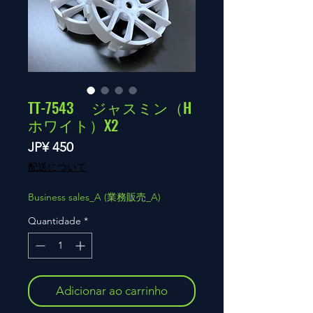
TT-7543 ジャスミン（H
ホワイト）X2
Preço
JP¥ 450
配送について
Business sales_A (業務販売_A)
Quantidade
*
Adicionar ao carrinho