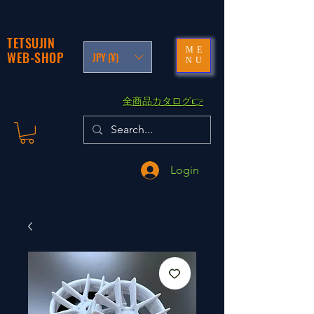
TETSUJIN
ME
WEB-SHOP
JPY (¥)
NU
​全商品カタログ👉
Login