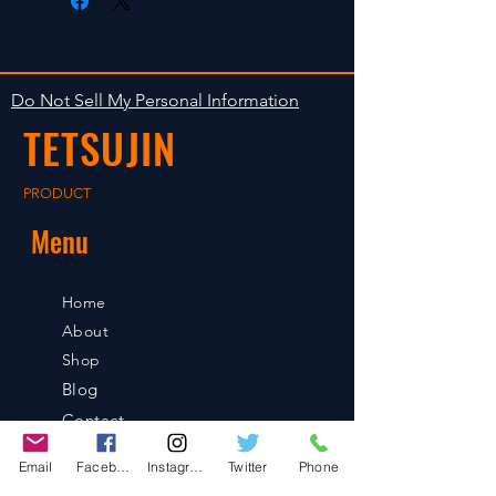
isn't accepted in goods.
後の出荷となります。
The occasion with the stock is
shipped in 2-5 days. Shipment to
Do Not Sell My Personal Information
foreign countries will be shipment
TETSUJIN
after payment confirmation.
PRODUCT
Menu
Home
About
Shop
Blog
Contact
Email
Facebook
Instagram
Twitter
Phone
Contact