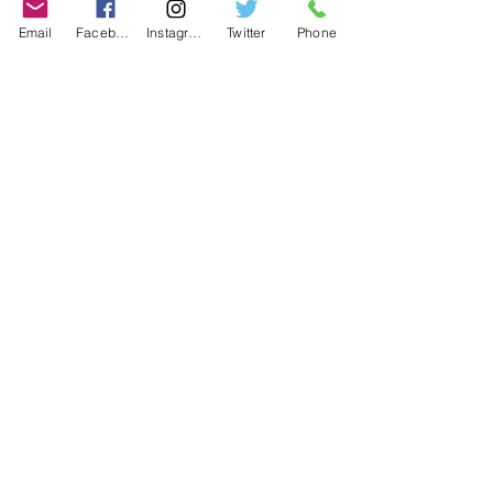
Contact
Email
Facebook
Instagram
Twitter
Phone
Contact
486-0905
1-4-3 Inaguchi_cho
Kasugai_city, Aichi JAPAN
Policies
© 2020 BY TEAM-TETTSUJIN With KIT
co.LTD
FAQ
Store Policy
Shipping & Returns