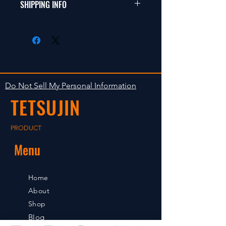
商品に明らかな欠陥がないかぎり
SHIPPING INFO
This items fit in with 1/10 sizes of
返品は受け付けません。
radio control car.
在庫がある場合は２〜５日で出荷
Clear faultless restrictive return
します。海外への出荷は入金確認
isn't accepted in goods.
後の出荷となります。
The occasion with the stock is
shipped in 2-5 days. Shipment to
Do Not Sell My Personal Information
foreign countries will be shipment
TETSUJIN
after payment confirmation.
PRODUCT
Menu
Home
About
Shop
Blog