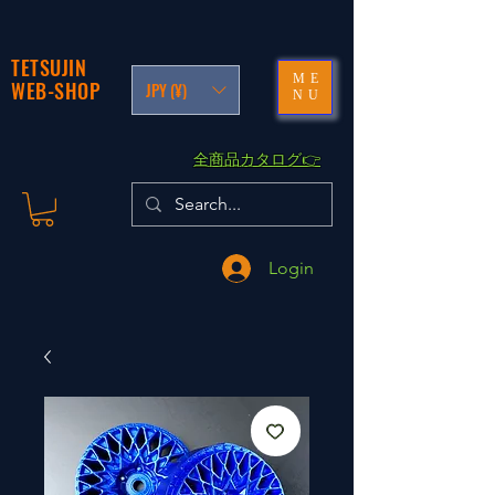
TETSUJIN
ME
WEB-SHOP
JPY (¥)
NU
​全商品カタログ👉
Login