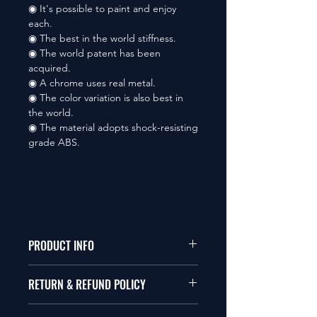
◉ It's possible to paint and enjoy
each.
◉ The best in the world stiffness.
◉ The world patent has been
acquired.
◉ A chrome uses real metal.
◉ The color variation is also best in
the world.
◉ The material adopts shock-resisting
grade ABS.
PRODUCT INFO
本品は1/10サイズのラジオコント
RETURN & REFUND POLICY
ールカーに適合します。