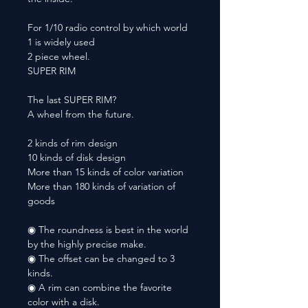
For 1/10 radio control by which world
1 is widely used
2 piece wheel.
SUPER RIM
The last SUPER RIM?
A wheel from the future.
2 kinds of rim design
10 kinds of disk design
More than 15 kinds of color variation
More than 180 kinds of variation of
goods
◉ The roundness is best in the world
by the highly precise make.
◉ The offset can be changed to 3
kinds.
◉ A rim can combine the favorite
color with a disk.