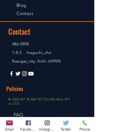
Blog
Contact
Contact
486-0905
1-4-3 Inaguchi_cho
Kasugai_city, Aichi JAPAN
Policies
© 2020 BY TEAM-TETTSUJIN With KIT
co.LTD
FAQ
Store Policy
Email
Facebook
Instagram
Twitter
Phone