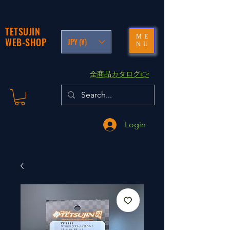
TETSUJIN
ME
WEB-SHOP
JPY (¥)
NU
​全商品カタログ👉
Login