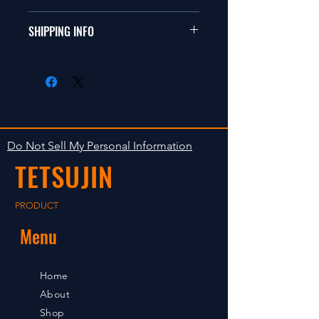
ールカーに適合します。
商品に明らかな欠陥がないかぎり
SHIPPING INFO
This items fit in with 1/10 sizes of
返品は受け付けません。
radio control car.
在庫がある場合は２〜５日で出荷
Clear faultless restrictive return
します。海外への出荷は入金確認
isn't accepted in goods.
後の出荷となります。
The occasion with the stock is
shipped in 2-5 days. Shipment to
Do Not Sell My Personal Information
foreign countries will be shipment
TETSUJIN
after payment confirmation.
PRODUCT
Menu
Home
About
Shop