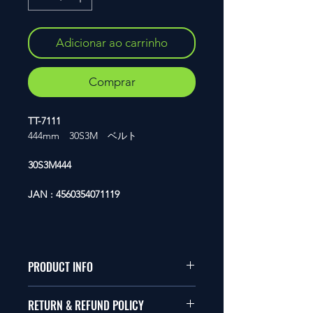
Adicionar ao carrinho
Comprar
TT-7111
444mm 30S3M ベルト
30S3M444
JAN : 4560354071119
PRODUCT INFO
本品は1/10サイズのラジオコント
RETURN & REFUND POLICY