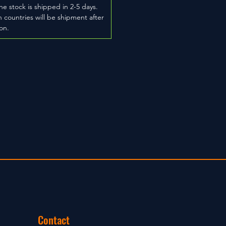
he stock is shipped in 2-5 days.
 countries will be shipment after
on.
Contact