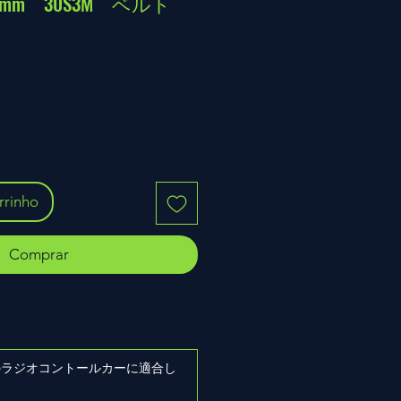
17mm 30S3M ベルト
rrinho
Comprar
ズのラジオコントールカーに適合し