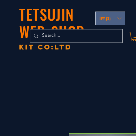
TETSUJIN
JPY (¥)
WEB-SHOP
KIT co:LTD