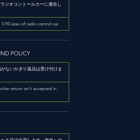
ズのラジオコントールカーに適合し
h 1/10 sizes of radio control car.
UND POLICY
陥がないかぎり返品は受け付けま
ictive return isn't accepted in
２〜５日で出荷します。海外への