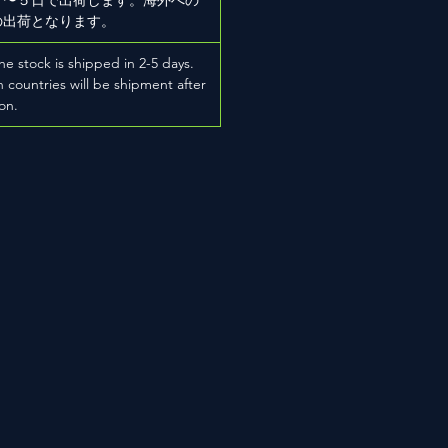
の出荷となります。
he stock is shipped in 2-5 days.
 countries will be shipment after
on.