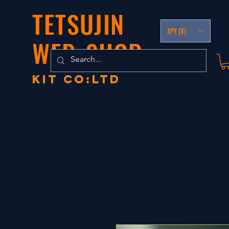
TETSUJIN
JPY (¥)
WEB-SHOP
KIT co:LTD