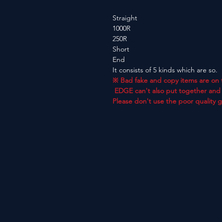
Straight
1000R
250R
Short
End
It consists of 5 kinds which are so.
※ Bad fake and copy items are on 
EDGE can't also put together and 
Please don't use the poor quality 