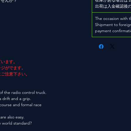
ませんか？
出荷は入金確認後
The occasion with t
Shipment to foreign
payment confirmati
ています。
ジがでます。
ご注意下さい。
f the radio control truck.
a drift and a grip.
 course and formal race
are also easy.
he world standard?