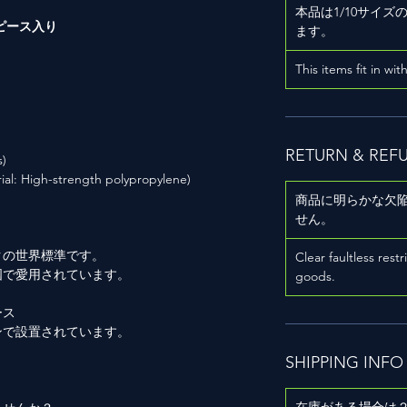
本品は1/10サイ
ピース入り
ます。
This items fit in wit
RETURN & REF
)
gh-strength polypropylene)
商品に明らかな欠
せん。
クの世界標準です。
Clear faultless restr
国で愛用されています。
goods.
ース
ンで設置されています。
SHIPPING INFO
在庫がある場合は