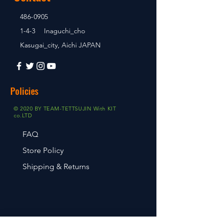
486-0905
1-4-3 Inaguchi_cho
Kasugai_city, Aichi JAPAN
Policies
© 2020 BY TEAM-TETTSUJIN With KIT
co.LTD
FAQ
Store Policy
Shipping & Returns