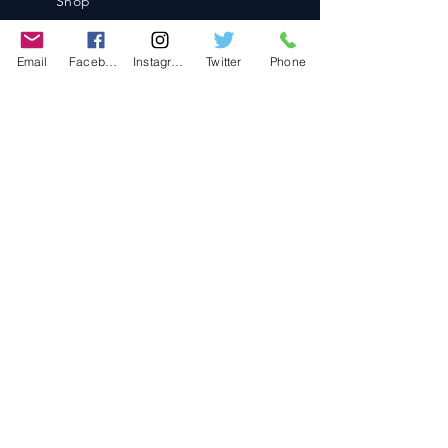
Shop
Blog
Contact
Email
Facebook
Instagram
Twitter
Phone
Contact
486-0905
1-4-3 Inaguchi_cho
Kasugai_city, Aichi JAPAN
Policies
© 2020 BY TEAM-TETTSUJIN With KIT
co.LTD
FAQ
Store Policy