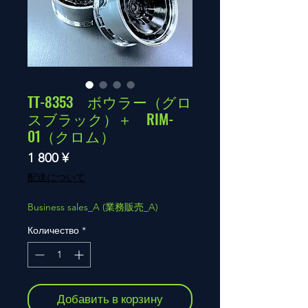
TT-8353 ボウラー（グロ
スブラック）＋ RIM-
01（クロム）
Цена
1 800 ¥
配送について
Business sales_A (業務販売_A)
Количество
*
Добавить в корзину