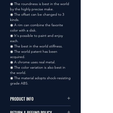
◉ The roundness is best in the world
by the highly precise make.
◉ The offset can be changed to 3
kinds.
◉ A rim can combine the favorite
color with a disk.
◉ It's possible to paint and enjoy
each.
◉ The best in the world stiffness.
◉ The world patent has been
acquired.
◉ A chrome uses real metal.
◉ The color variation is also best in
the world.
◉ The material adopts shock-resisting
grade ABS.
PRODUCT INFO
本品は1/10サイズのラジオコント
RETURN & REFUND POLICY