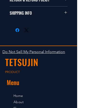
ールカーに適合します。
商品に明らかな欠陥がないかぎり
SHIPPING INFO
This items fit in with 1/10 sizes of
返品は受け付けません。
radio control car.
在庫がある場合は２〜５日で出荷
Clear faultless restrictive return
します。海外への出荷は入金確認
isn't accepted in goods.
後の出荷となります。
The occasion with the stock is
shipped in 2-5 days. Shipment to
Do Not Sell My Personal Information
foreign countries will be shipment
TETSUJIN
after payment confirmation.
PRODUCT
Menu
Home
About