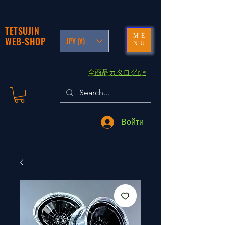
TETSUJIN
ME
WEB-SHOP
JPY (¥)
NU
​全商品カタログ👉
Войти