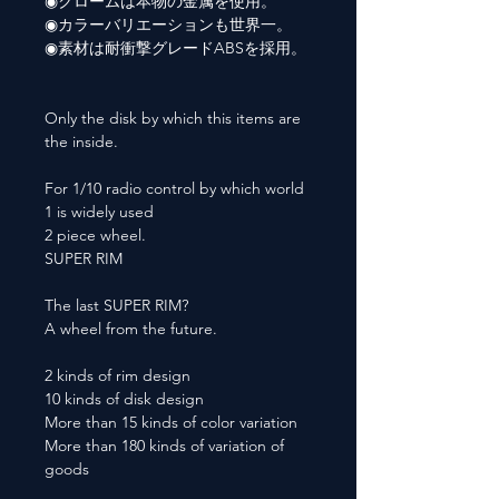
◉クロームは本物の金属を使用。
◉カラーバリエーションも世界一。
◉素材は耐衝撃グレードABSを採用。
Only the disk by which this items are
the inside.
For 1/10 radio control by which world
1 is widely used
2 piece wheel.
SUPER RIM
The last SUPER RIM?
A wheel from the future.
2 kinds of rim design
10 kinds of disk design
More than 15 kinds of color variation
More than 180 kinds of variation of
goods