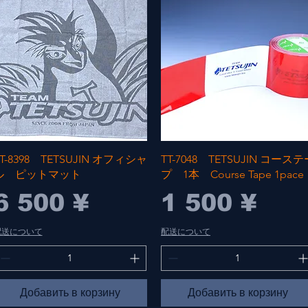
Быстрый просмотр
Быстрый просмотр
T-8398 TETSUJIN オフィシャ
TT-7048 TETSUJIN コーステ
ル ピットマット
プ 1本 Course Tape 1pace
Цена
Цена
6 500 ¥
1 500 ¥
配送について
配送について
Добавить в корзину
Добавить в корзину