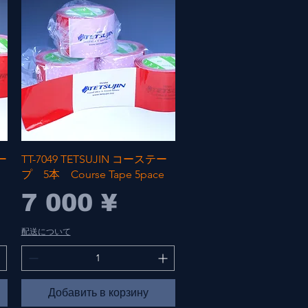
Быстрый просмотр
ー
TT-7049 TETSUJIN コーステー
プ 5本 Course Tape 5pace
Цена
7 000 ¥
配送について
Добавить в корзину