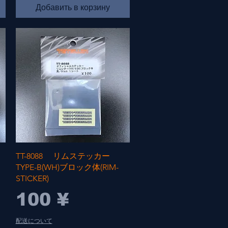
Добавить в корзину
Быстрый просмотр
TT-8088 リムステッカー
TYPE-B(WH)ブロック体(RIM-
STICKER)
Цена
100 ¥
配送について