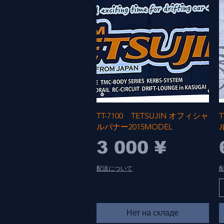
Быстрый просмотр
TT-7100 TETSUJIN オフィシャ
T
ルバナー2015MODEL
Цена
3 000 ¥
配送について
Нет на складе