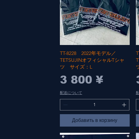
Быстрый просмотр
TT-8228 2022年モデル／
TETSUJINオフィシャルTシャ
ツ サイズ：L
Цена
3 800 ¥
配送について
Добавить в корзину