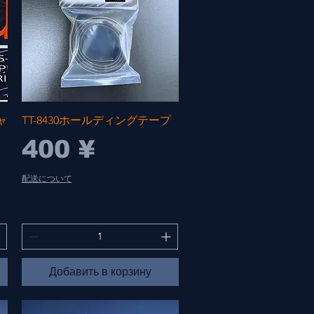
Быстрый просмотр
ャ
TT-8430ホールディングテープ
Цена
400 ¥
配送について
Добавить в корзину