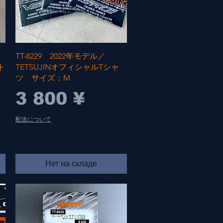
Быстрый просмотр
TT-8229 2022年モデル／
ト
TETSUJINオフィシャルTシャ
ツ サイズ：M
Цена
3 800 ¥
配送について
Нет на складе