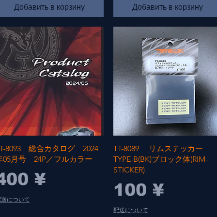
Добавить в корзину
Добавить в корзину
Быстрый просмотр
Быстрый просмотр
TT-8093 総合カタログ 2024
TT-8089 リムステッカー
年05月号 24P／フルカラー
TYPE-B(BK)ブロック体(RIM-
STICKER)
Цена
400 ¥
Цена
100 ¥
配送について
配送について