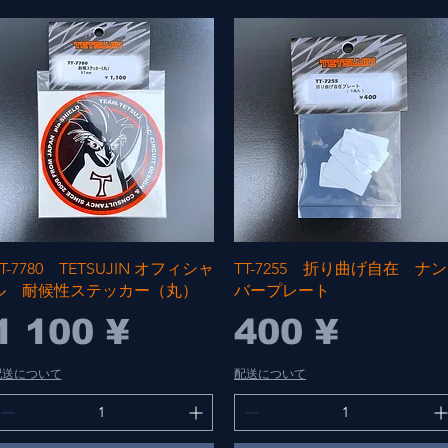
Быстрый просмотр
Быстрый просмотр
T-7780 TETSUJIN オフィシャ
TT-7255 折り曲げ自在 ナン
ル 耐候性ステッカー（丸）
バープレート
Цена
Цена
1 100 ¥
400 ¥
配送について
配送について