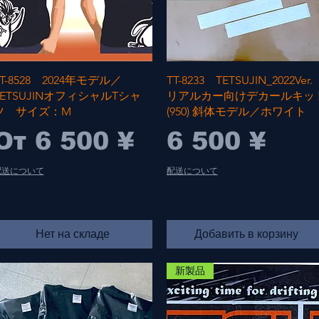
Быстрый просмотр
Быстрый просмотр
TT-8528 2024年モデル／
TT-8233 TETSUJIN_2022Ver.
TETSUJINオフィシャルTシャ
リアルカー向けデカールキッ
ツ サイズ：M
(950) 斜体モデル／ホワイト
Цена со скидкой
Цена
От
6 500 ¥
6 500 ¥
配送について
配送について
Нет на складе
Добавить в корзину
新製品