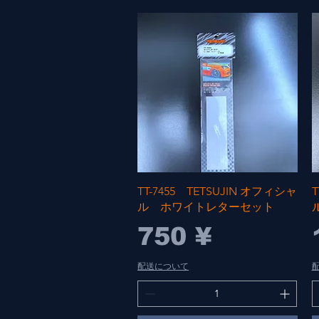
Быстрый просмотр
TT-7455 TETSUJIN オフィシャ
T
ル ホワイトレターセット
Цена
750 ¥
配送について