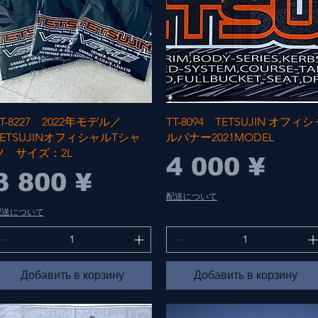
Быстрый просмотр
Быстрый просмотр
TT-8227 2022年モデル／
TT-8094 TETSUJIN オフィシ
TETSUJINオフィシャルTシャ
ルバナー2021MODEL
ツ サイズ：2L
Цена
4 000 ¥
Цена
3 800 ¥
配送について
配送について
Добавить в корзину
Добавить в корзину