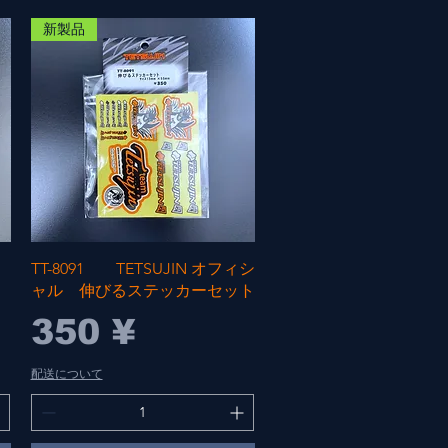
新製品
Быстрый просмотр
TT-8091 TETSUJIN オフィシ
ャル 伸びるステッカーセット
Цена
350 ¥
配送について