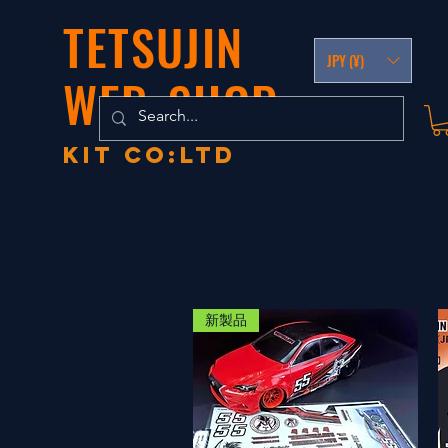
TETSUJIN
JPY (¥)
WEB-SHOP
KIT co:LTD
新製品