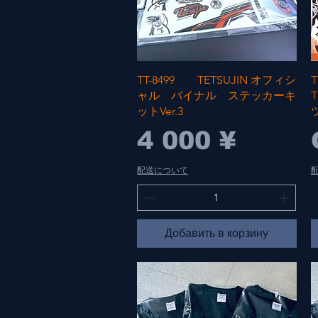
Быстрый просмотр
TT-8499 TETSUJIN オフィシ
ャル バイナル ステッカーキ
ットVer.3
Цена
4 000 ¥
配送について
Добавить в корзину