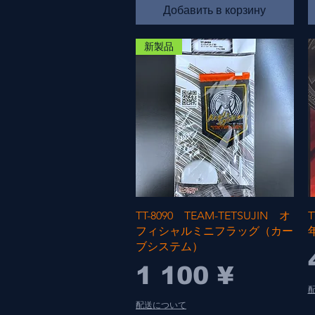
Добавить в корзину
新製品
Быстрый просмотр
TT-8090 TEAM-TETSUJIN オ
フィシャルミニフラッグ（カー
ブシステム）
Цена
1 100 ¥
配送について