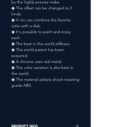
by the highly precise make.
◉ The offset can be changed to 3
kinds.
◉ A rim can combine the favorite
color with a disk.
◉ It's possible to paint and enjoy
each.
◉ The best in the world stiffness.
◉ The world patent has been
acquired.
◉ A chrome uses real metal.
◉ The color variation is also best in
the world.
◉ The material adopts shock-resisting
grade ABS.
PRODUCT INFO