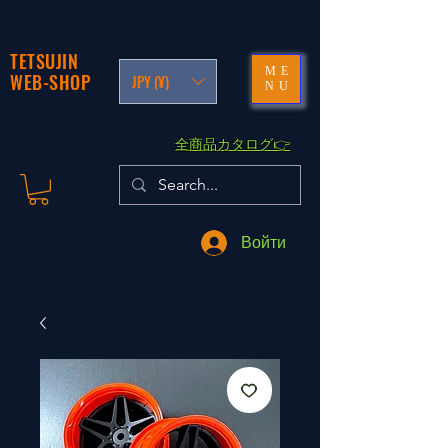
TETSUJIN
ME
WEB-SHOP
JPY (¥)
NU
​全商品カタログ👉
Войти