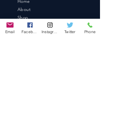
Home
About
Shop
Blog
Email
Facebook
Instagram
Twitter
Phone
Contact
Contact
486-0905
1-4-3 Inaguchi_cho
Kasugai_city, Aichi JAPAN
Policies
© 2020 BY TEAM-TETTSUJIN With KIT
co.LTD