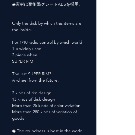
◉素材は耐衝撃グレードABSを採用。
Only the disk by which this items are
the inside.
For 1/10 radio control by which world
1 is widely used
2 piece wheel.
SUPER RIM
The last SUPER RIM?
A wheel from the future.
2 kinds of rim design
13 kinds of disk design
More than 25 kinds of color variation
More than 280 kinds of variation of
goods
◉ The roundness is best in the world