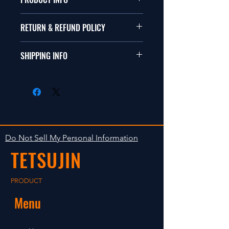
本品は1/10サイズのラジオコント
RETURN & REFUND POLICY
ールカーに適合します。
商品に明らかな欠陥がないかぎり
SHIPPING INFO
This items fit in with 1/10 sizes of
返品は受け付けません。
radio control car.
在庫がある場合は２〜５日で出荷
Clear faultless restrictive return
します。海外への出荷は入金確認
isn't accepted in goods.
後の出荷となります。
The occasion with the stock is
shipped in 2-5 days. Shipment to
Do Not Sell My Personal Information
foreign countries will be shipment
TETSUJIN
after payment confirmation.
PRODUCT
Menu