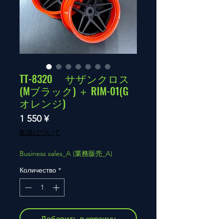
TT-8320 サザンクロス
(Mブラック) ＋ RIM-01(G
オレンジ)
Цена
1 550 ¥
配送について
Business sales_A (業務販売_A)
Количество
*