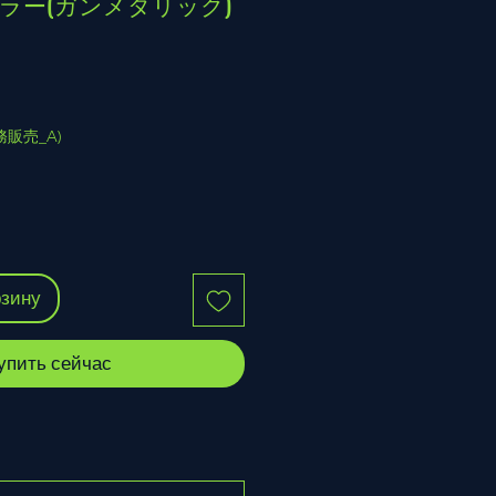
ボウラー(ガンメタリック)
(業務販売_A)
рзину
упить сейчас