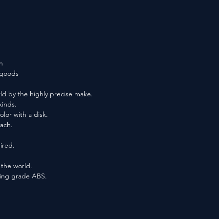
n
f goods
ld by the highly precise make.
kinds.
lor with a disk.
each.
ired.
n the world.
ting grade ABS.