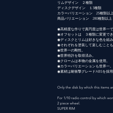
リムデザイン ２種類
ディスクデザイン １3種類
カラーバリエーション 25種類以
商品バリエーション 280種類以上
◉高精度な作りで真円度は世界一
◉オフセットは ３種類に変更で
◉ディスクとリムは好きな色を組
◉それぞれを塗装して楽しむこと
◉世界一の剛性。
◉世界特許を取得済み。
◉クロームは本物の金属を使用。
◉カラーバリエーションも世界一
◉素材は耐衝撃グレードABSを採
Only the disk by which this items ar
For 1/10 radio control by which wor
2 piece wheel.
SUPER RIM