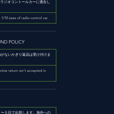
ズのラジオコントールカーに適合し
h 1/10 sizes of radio control car.
UND POLICY
陥がないかぎり返品は受け付けま
ictive return isn't accepted in
２〜５日で出荷します。海外への