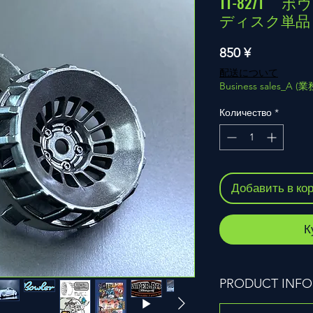
TT-8271 
ディスク単品
Цена
850 ¥
配送について
Business sales_A 
Количество
*
Добавить в ко
К
PRODUCT INFO