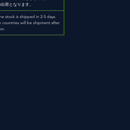
の出荷となります。
he stock is shipped in 2-5 days.
 countries will be shipment after
on.