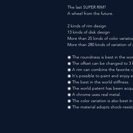
The last SUPER RIM?
A wheel from the future.
2 kinds of rim design
13 kinds of disk design
More than 25 kinds of color variatio
More than 280 kinds of variation o
◉ The roundness is best in the wor
◉ The offset can be changed to 3 
◉ A rim can combine the favorite co
◉ It's possible to paint and enjoy 
◉ The best in the world stiffness.
◉ The world patent has been acqu
◉ A chrome uses real metal.
◉ The color variation is also best i
◉ The material adopts shock-resis