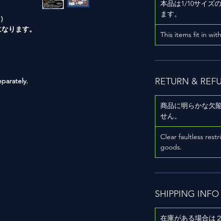
本品は1/10サイ
ます。
)
なります。
This items fit in wit
RETURN & REF
parately.
商品に明らかな欠
せん。
用
Clear faultless restr
goods.
SHIPPING INFO
在庫がある場合は