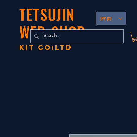
TETSUJIN
JPY (¥)
WEB-SHOP
KIT co:LTD