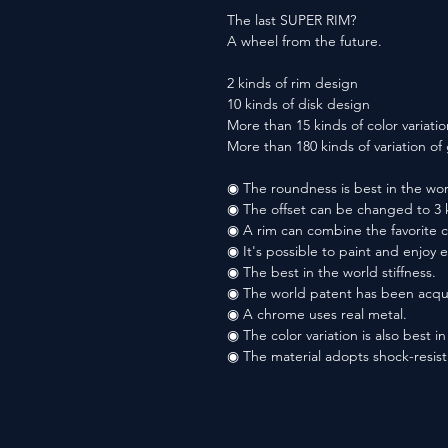
The last SUPER RIM?
A wheel from the future.
2 kinds of rim design
10 kinds of disk design
More than 15 kinds of color variatio
More than 180 kinds of variation o
◉ The roundness is best in the wor
◉ The offset can be changed to 3 
◉ A rim can combine the favorite co
◉ It's possible to paint and enjoy 
◉ The best in the world stiffness.
◉ The world patent has been acqu
◉ A chrome uses real metal.
◉ The color variation is also best i
◉ The material adopts shock-resis