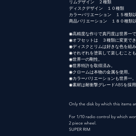
リムデザイン ２種類
ディスクデザイン １０種類
カラーバリエーション １５種類
商品バリエーション １８０種類
◉高精度な作りで真円度は世界一
◉オフセットは ３種類に変更で
◉ディスクとリムは好きな色を組
◉それぞれを塗装して楽しむこと
◉世界一の剛性。
◉世界特許を取得済み。
◉クロームは本物の金属を使用。
◉カラーバリエーションも世界一
◉素材は耐衝撃グレードABSを採
Only the disk by which this items ar
For 1/10 radio control by which wor
2 piece wheel.
SUPER RIM