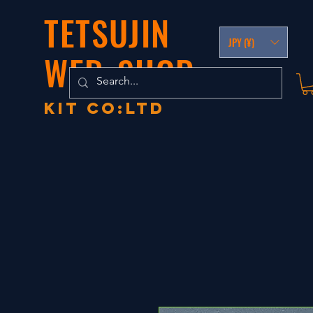
TETSUJIN
JPY (¥)
WEB-SHOP
KIT co:LTD