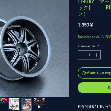
TT-8102 
ック) ＋ R
ク）
Цена
1 350 ¥
配送について
Business sales_A 
Количество
*
Добавить в ко
К
PRODUCT INFO