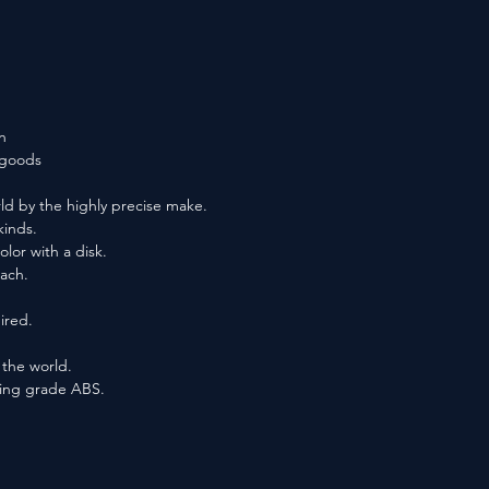
n
f goods
ld by the highly precise make.
kinds.
lor with a disk.
each.
ired.
n the world.
ting grade ABS.