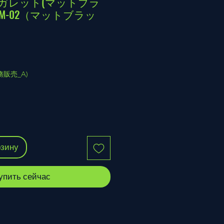
マーガレット(マットブラ
IM-02（マットブラッ
(業務販売_A)
рзину
упить сейчас