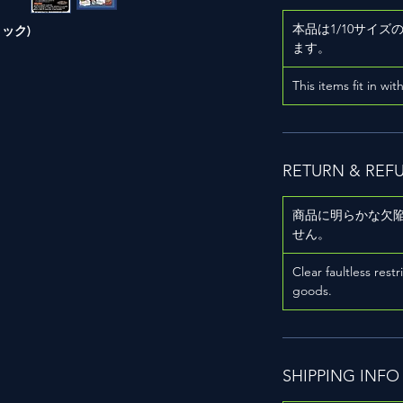
本品は1/10サイ
タリック)
ます。
）
This items fit in wit
RETURN & REF
商品に明らかな欠
せん。
用
Clear faultless restr
goods.
SHIPPING INFO