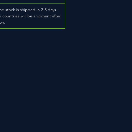
he stock is shipped in 2-5 days.
 countries will be shipment after
on.