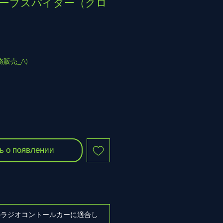
 ディープスパイダー（クロ
(業務販売_A)
ь о появлении
ズのラジオコントールカーに適合し