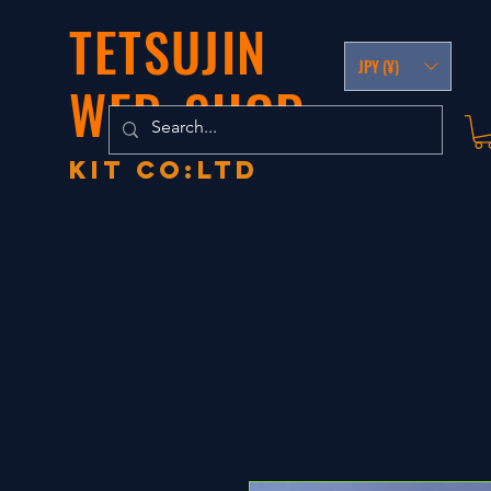
TETSUJIN
JPY (¥)
WEB-SHOP
KIT co:LTD