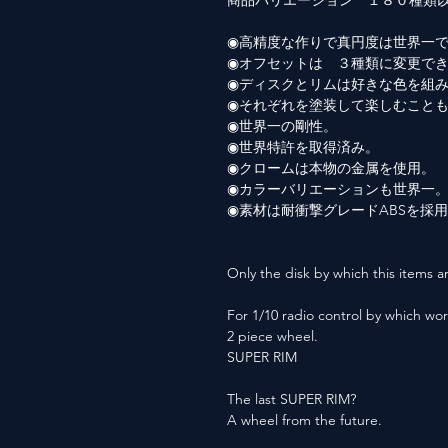
商品バリエーション １８０種類
◉高精度な作りで真円度は世界一
◉オフセットは ３種類に変更で
◉ディスクとリムは好きな色を組
◉それぞれを塗装して楽しむこと
◉世界一の剛性。
◉世界特許を取得済み。
◉クロームは本物の金属を使用。
◉カラーバリエーションも世界一
◉素材は耐衝撃グレードABSを採
Only the disk by which this items ar
For 1/10 radio control by which wor
2 piece wheel.
SUPER RIM
The last SUPER RIM?
A wheel from the future.