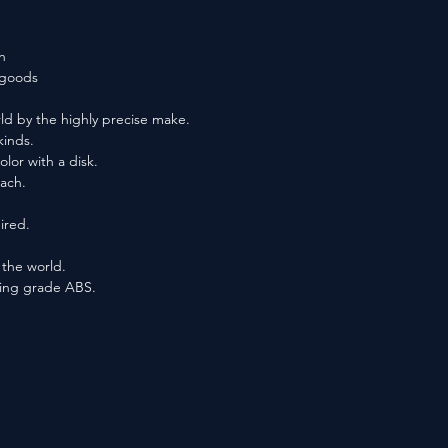
n
f goods
ld by the highly precise make.
kinds.
lor with a disk.
each.
ired.
n the world.
ting grade ABS.