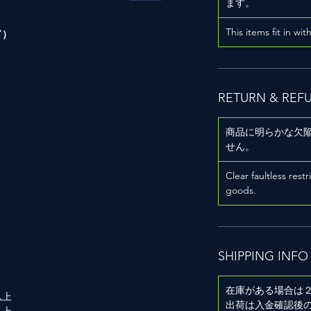
ます。
This items fit in wit
ド）
RETURN & REF
商品に明らかな欠
用
せん。
Clear faultless restr
goods.
SHIPPING INFO
在庫がある場合は
以上
出荷は入金確認後