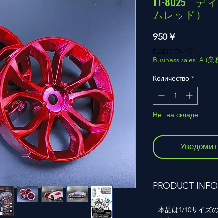
TT-8025
ムレッド）
Цена
950 ¥
配送について
Business sales_A 
Количество
*
Нет на складе
Уведомит
PRODUCT INFO
本品は1/10サイ