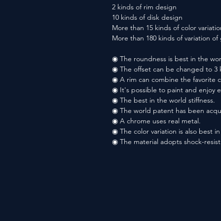
2 kinds of rim design
10 kinds of disk design
More than 15 kinds of color variatio
More than 180 kinds of variation o
◉ The roundness is best in the wor
◉ The offset can be changed to 3 
◉ A rim can combine the favorite co
◉ It's possible to paint and enjoy 
◉ The best in the world stiffness.
◉ The world patent has been acqu
◉ A chrome uses real metal.
◉ The color variation is also best i
◉ The material adopts shock-resis