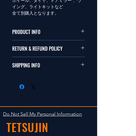
ホイール、タイヤ、ドアミラー 、ウ
イング、ライトキットなど
全て別購入となります。
PRODUCT INFO
本品は1/10サイズのラジオコント
RETURN & REFUND POLICY
ールカーに適合します。
商品に明らかな欠陥がないかぎり
SHIPPING INFO
This items fit in with 1/10 sizes of
返品は受け付けません。
radio control car.
在庫がある場合は２〜５日で出荷
Clear faultless restrictive return
します。海外への出荷は入金確認
isn't accepted in goods.
後の出荷となります。
The occasion with the stock is
shipped in 2-5 days. Shipment to
Do Not Sell My Personal Information
foreign countries will be shipment
TETSUJIN
after payment confirmation.