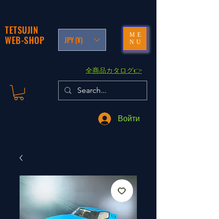
TETSUJIN
ME
WEB-SHOP
JPY (¥)
NU
​全商品カタログ👉
Войти