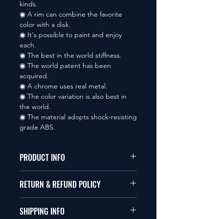
kinds.
◉ A rim can combine the favorite
color with a disk.
◉ It's possible to paint and enjoy
each.
◉ The best in the world stiffness.
◉ The world patent has been
acquired.
◉ A chrome uses real metal.
◉ The color variation is also best in
the world.
◉ The material adopts shock-resisting
grade ABS.
PRODUCT INFO
本品は1/10サイズのラジオコント
RETURN & REFUND POLICY
ールカーに適合します。
商品に明らかな欠陥がないかぎり
SHIPPING INFO
This items fit in with 1/10 sizes of
返品は受け付けません。