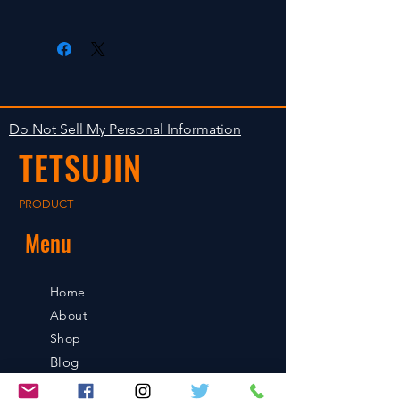
radio control car.
在庫がある場合は２〜５日で出荷
Clear faultless restrictive return
します。海外への出荷は入金確認
isn't accepted in goods.
後の出荷となります。
The occasion with the stock is
shipped in 2-5 days. Shipment to
Do Not Sell My Personal Information
foreign countries will be shipment
TETSUJIN
after payment confirmation.
PRODUCT
Menu
Home
About
Shop
Blog
Contact