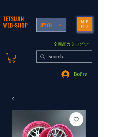
TETSUJIN
ME
WEB-SHOP
JPY (¥)
NU
​全商品カタログ👉
Войти