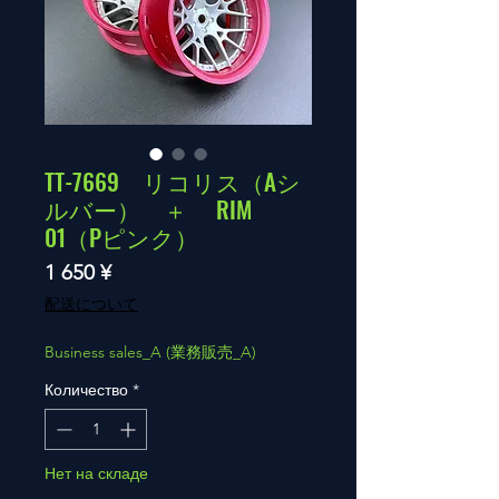
TT-7669 リコリス（Aシ
ルバー） ＋ RIM
01（Pピンク）
Цена
1 650 ¥
配送について
Business sales_A (業務販売_A)
Количество
*
Нет на складе