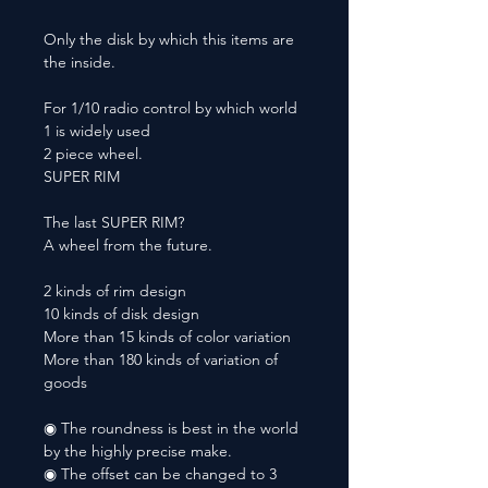
Only the disk by which this items are
the inside.
For 1/10 radio control by which world
1 is widely used
2 piece wheel.
SUPER RIM
The last SUPER RIM?
A wheel from the future.
2 kinds of rim design
10 kinds of disk design
More than 15 kinds of color variation
More than 180 kinds of variation of
goods
◉ The roundness is best in the world
by the highly precise make.
◉ The offset can be changed to 3