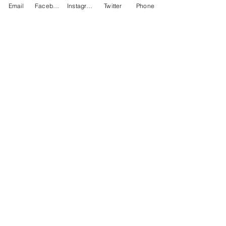
Email
Facebook
Instagram
Twitter
Phone
Contact
486-0905
1-4-3 Inaguchi_cho
Kasugai_city, Aichi JAPAN
Policies
© 2020 BY TEAM-TETTSUJIN With KIT
co.LTD
FAQ
Store Policy
Shipping & Returns