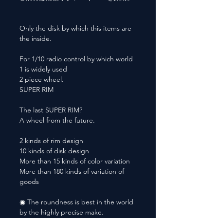
Only the disk by which this items are
the inside.
For 1/10 radio control by which world
1 is widely used
2 piece wheel.
SUPER RIM
The last SUPER RIM?
A wheel from the future.
2 kinds of rim design
10 kinds of disk design
More than 15 kinds of color variation
More than 180 kinds of variation of
goods
◉ The roundness is best in the world
by the highly precise make.