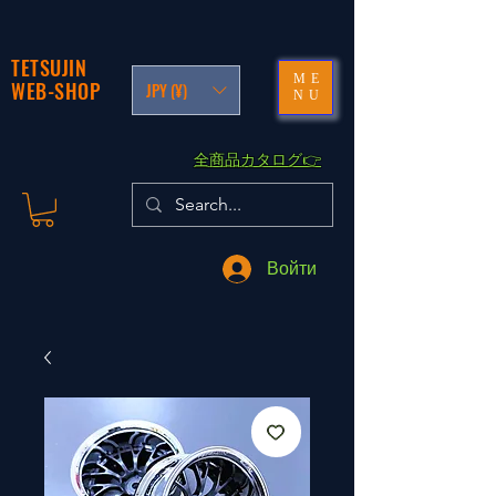
TETSUJIN
ME
WEB-SHOP
JPY (¥)
NU
​全商品カタログ👉
Войти