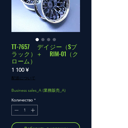
TT-7657 デイジー（Sブ
ラック）＋ RIM-01（ク
ローム）
Цена
1 100 ¥
配送について
Business sales_A (業務販売_A)
Количество
*