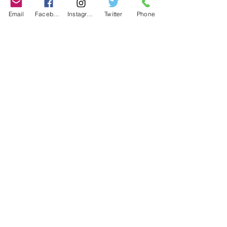
Contact
Email
Facebook
Instagram
Twitter
Phone
Contact
486-0905
1-4-3 Inaguchi_cho
Kasugai_city, Aichi JAPAN
Policies
© 2020 BY TEAM-TETTSUJIN With KIT
co.LTD
FAQ
Store Policy
Shipping & Returns