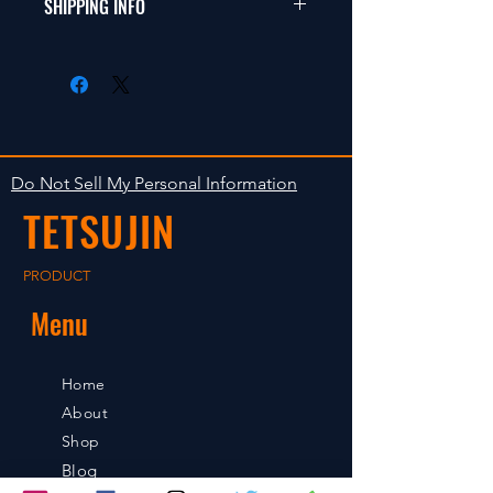
SHIPPING INFO
This items fit in with 1/10 sizes of
返品は受け付けません。
radio control car.
在庫がある場合は２〜５日で出荷
Clear faultless restrictive return
します。海外への出荷は入金確認
isn't accepted in goods.
後の出荷となります。
The occasion with the stock is
shipped in 2-5 days. Shipment to
Do Not Sell My Personal Information
foreign countries will be shipment
TETSUJIN
after payment confirmation.
PRODUCT
Menu
Home
About
Shop
Blog