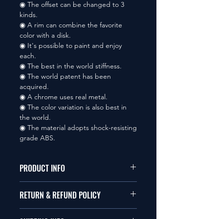
◉ The offset can be changed to 3
kinds.
◉ A rim can combine the favorite
color with a disk.
◉ It's possible to paint and enjoy
each.
◉ The best in the world stiffness.
◉ The world patent has been
acquired.
◉ A chrome uses real metal.
◉ The color variation is also best in
the world.
◉ The material adopts shock-resisting
grade ABS.
PRODUCT INFO
本品は1/10サイズのラジオコント
RETURN & REFUND POLICY
ールカーに適合します。
商品に明らかな欠陥がないかぎり