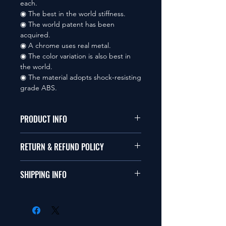
each.
◉ The best in the world stiffness.
◉ The world patent has been
acquired.
◉ A chrome uses real metal.
◉ The color variation is also best in
the world.
◉ The material adopts shock-resisting
grade ABS.
PRODUCT INFO
本品は1/10サイズのラジオコント
RETURN & REFUND POLICY
ールカーに適合します。
商品に明らかな欠陥がないかぎり
SHIPPING INFO
This items fit in with 1/10 sizes of
返品は受け付けません。
radio control car.
在庫がある場合は２〜５日で出荷
Clear faultless restrictive return
します。海外への出荷は入金確認
isn't accepted in goods.
後の出荷となります。