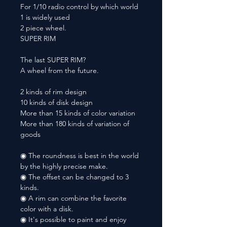
For 1/10 radio control by which world
1 is widely used
2 piece wheel.
SUPER RIM
The last SUPER RIM?
A wheel from the future.
2 kinds of rim design
10 kinds of disk design
More than 15 kinds of color variation
More than 180 kinds of variation of
goods
◉ The roundness is best in the world
by the highly precise make.
◉ The offset can be changed to 3
kinds.
◉ A rim can combine the favorite
color with a disk.
◉ It's possible to paint and enjoy