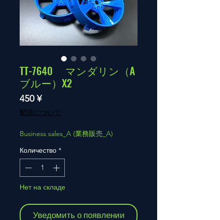
TT-7640 マンダリン（A
ブルー）X2
Цена
450 ¥
配送について
Business sales_A (業務販売_A)
Количество
*
Нет на складе
Уведомить о появлении