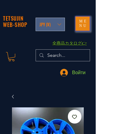
TETSUJIN
ME
WEB-SHOP
JPY (¥)
NU
​全商品カタログ👉
Войти