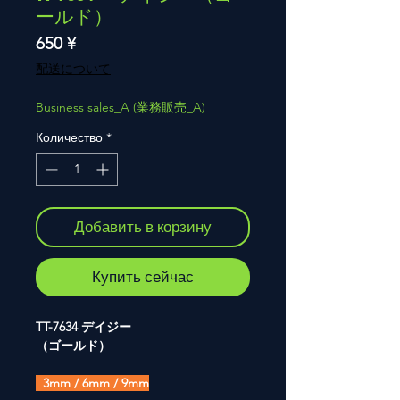
ールド）
Цена
650 ¥
配送について
Business sales_A (業務販売_A)
Количество
*
Добавить в корзину
Купить сейчас
TT-7634 デイジー
（ゴールド）
3mm / 6mm / 9mm