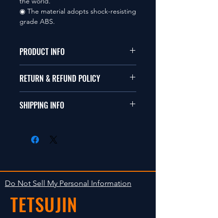
the world.
◉ The material adopts shock-resisting
grade ABS.
PRODUCT INFO
本品は1/10サイズのラジオコント
RETURN & REFUND POLICY
ールカーに適合します。
商品に明らかな欠陥がないかぎり
SHIPPING INFO
This items fit in with 1/10 sizes of
返品は受け付けません。
radio control car.
在庫がある場合は２〜５日で出荷
Clear faultless restrictive return
します。海外への出荷は入金確認
isn't accepted in goods.
後の出荷となります。
The occasion with the stock is
shipped in 2-5 days. Shipment to
Do Not Sell My Personal Information
foreign countries will be shipment
TETSUJIN
after payment confirmation.