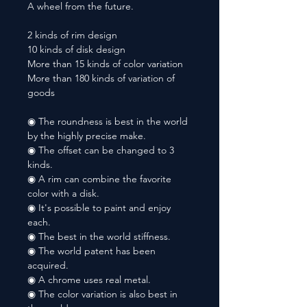
A wheel from the future.
2 kinds of rim design
10 kinds of disk design
More than 15 kinds of color variation
More than 180 kinds of variation of
goods
◉ The roundness is best in the world
by the highly precise make.
◉ The offset can be changed to 3
kinds.
◉ A rim can combine the favorite
color with a disk.
◉ It's possible to paint and enjoy
each.
◉ The best in the world stiffness.
◉ The world patent has been
acquired.
◉ A chrome uses real metal.
◉ The color variation is also best in