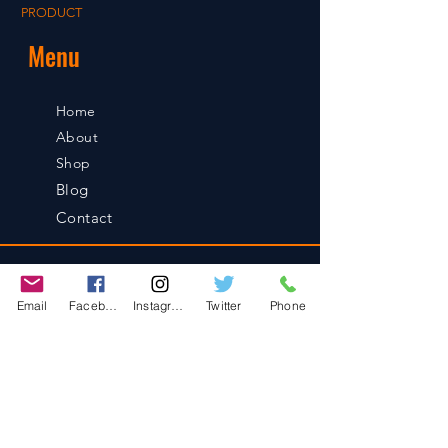
PRODUCT
Menu
Home
About
Shop
Blog
Contact
Contact
Email
Facebook
Instagram
Twitter
Phone
486-0905
1-4-3 Inaguchi_cho
Kasugai_city, Aichi JAPAN