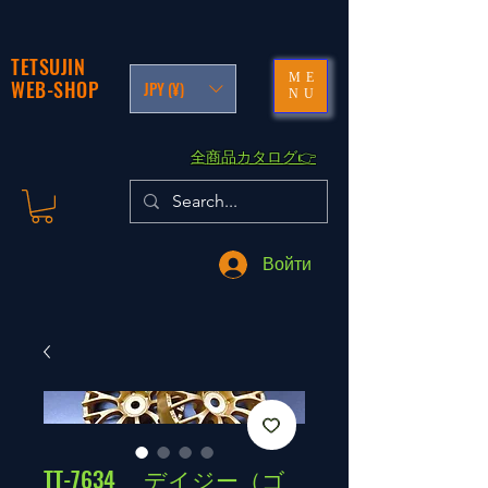
TETSUJIN
ME
WEB-SHOP
JPY (¥)
NU
​全商品カタログ👉
Войти
TT-7634 デイジー（ゴ