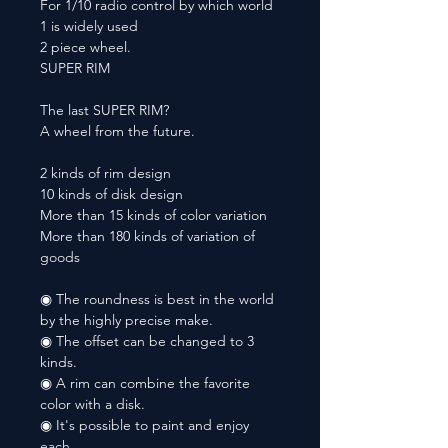
For 1/10 radio control by which world
1 is widely used
2 piece wheel.
SUPER RIM
The last SUPER RIM?
A wheel from the future.
2 kinds of rim design
10 kinds of disk design
More than 15 kinds of color variation
More than 180 kinds of variation of
goods
◉ The roundness is best in the world
by the highly precise make.
◉ The offset can be changed to 3
kinds.
◉ A rim can combine the favorite
color with a disk.
◉ It's possible to paint and enjoy
each.