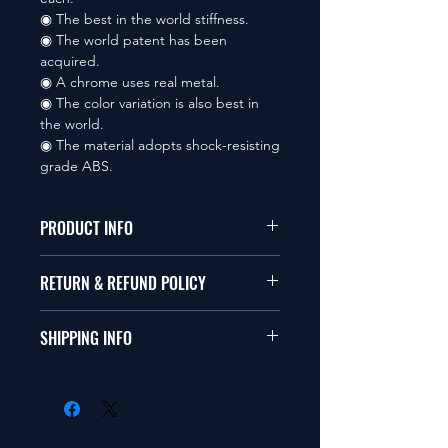
◉ The best in the world stiffness.
◉ The world patent has been
acquired.
◉ A chrome uses real metal.
◉ The color variation is also best in
the world.
◉ The material adopts shock-resisting
grade ABS.
PRODUCT INFO
本品は1/10サイズのラジオコント
RETURN & REFUND POLICY
ールカーに適合します。
商品に明らかな欠陥がないかぎり
SHIPPING INFO
This items fit in with 1/10 sizes of
返品は受け付けません。
radio control car.
在庫がある場合は２〜５日で出荷
Clear faultless restrictive return
します。海外への出荷は入金確認
isn't accepted in goods.
後の出荷となります。