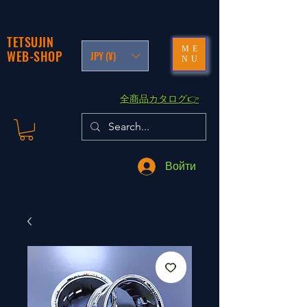
TETSUJIN
ME
WEB-SHOP
JPY (¥)
NU
​全商品カタログ👉
Войти