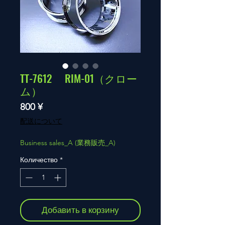
TT-7612 RIM-01（クロー
ム）
Цена
800 ¥
配送について
Business sales_A (業務販売_A)
Количество
*
Добавить в корзину