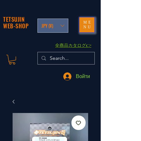
TETSUJIN
ME
WEB-SHOP
JPY (¥)
NU
​全商品カタログ👉
Войти