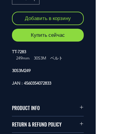
Добавить в корзину
Купить сейчас
TT-7283
249mm 30S3M ベルト
30S3M249
JAN : 4560354072833
PRODUCT INFO
本品は1/10サイズのラジオコント
RETURN & REFUND POLICY
ールカーに適合します。