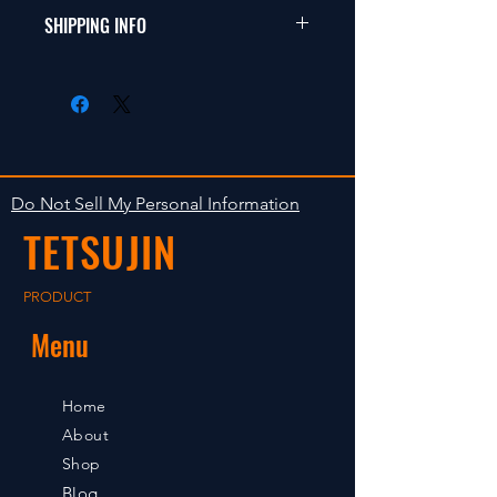
商品に明らかな欠陥がないかぎり
SHIPPING INFO
This items fit in with 1/10 sizes of
返品は受け付けません。
radio control car.
在庫がある場合は２〜５日で出荷
Clear faultless restrictive return
します。海外への出荷は入金確認
isn't accepted in goods.
後の出荷となります。
The occasion with the stock is
shipped in 2-5 days. Shipment to
Do Not Sell My Personal Information
foreign countries will be shipment
TETSUJIN
after payment confirmation.
PRODUCT
Menu
Home
About
Shop
Blog