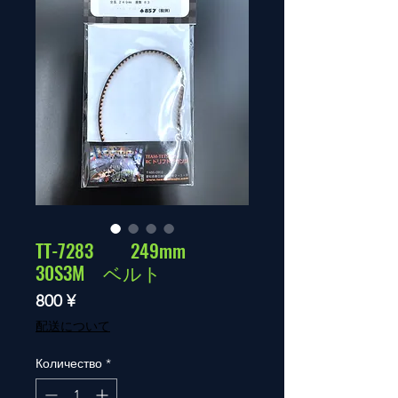
TT-7283 249mm
30S3M ベルト
Цена
800 ¥
配送について
Количество
*