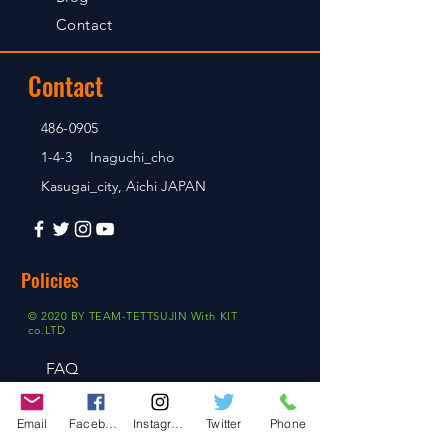
Contact
Contact
486-0905
1-4-3 Inaguchi_cho
Kasugai_city, Aichi JAPAN
Policies
© 2020 BY TEAM-TETTSUJIN With KIT
co.LTD
FAQ
Store Policy
Email
Facebook
Instagram
Twitter
Phone
Shipping & Returns