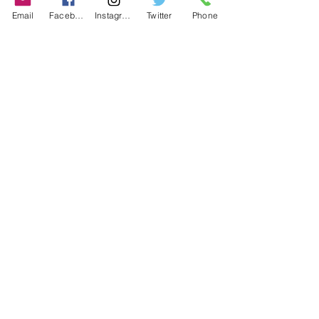
Email
Facebook
Instagram
Twitter
Phone
Contact
486-0905
1-4-3 Inaguchi_cho
Kasugai_city, Aichi JAPAN
Policies
© 2020 BY TEAM-TETTSUJIN With KIT
co.LTD
FAQ
Store Policy
Shipping & Returns