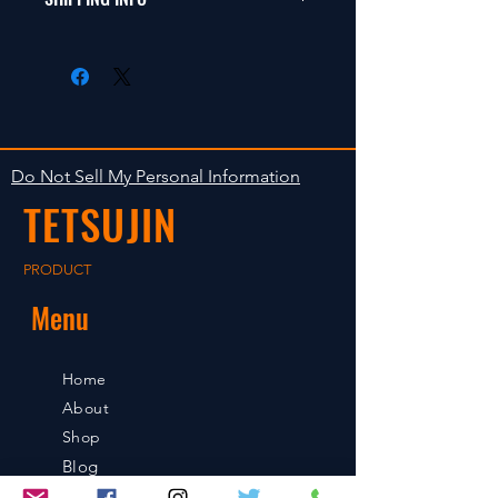
返品は受け付けません。
radio control car.
在庫がある場合は２〜５日で出荷
Clear faultless restrictive return
します。海外への出荷は入金確認
isn't accepted in goods.
後の出荷となります。
The occasion with the stock is
shipped in 2-5 days. Shipment to
Do Not Sell My Personal Information
foreign countries will be shipment
TETSUJIN
after payment confirmation.
PRODUCT
Menu
Home
About
Shop
Blog
Contact