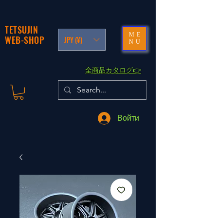
TETSUJIN
ME
WEB-SHOP
JPY (¥)
NU
​全商品カタログ👉
Войти