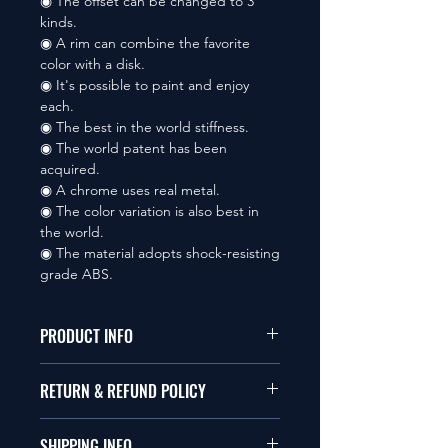
◉ The offset can be changed to 3
kinds.
◉ A rim can combine the favorite
color with a disk.
◉ It's possible to paint and enjoy
each.
◉ The best in the world stiffness.
◉ The world patent has been
acquired.
◉ A chrome uses real metal.
◉ The color variation is also best in
the world.
◉ The material adopts shock-resisting
grade ABS.
PRODUCT INFO
本品は1/10サイズのラジオコント
RETURN & REFUND POLICY
ールカーに適合します。
商品に明らかな欠陥がないかぎり
SHIPPING INFO
This items fit in with 1/10 sizes of