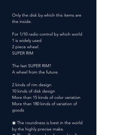
Only the disk by which this items are
the inside.
For 1/10 radio control by which world
1 is widely used
2 piece wheel.
SUPER RIM
The last SUPER RIM?
A wheel from the future.
2 kinds of rim design
10 kinds of disk design
More than 15 kinds of color variation
More than 180 kinds of variation of
goods
◉ The roundness is best in the world
by the highly precise make.