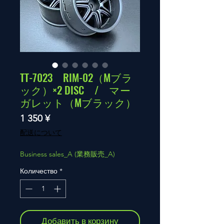
TT-7023 RIM-02（Mブラ
ック）×2 DISC / マー
ガレット（Mブラック）
Цена
1 350 ¥
配送について
Business sales_A (業務販売_A)
Количество
*
Добавить в корзину