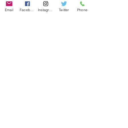
Contact
Email
Facebook
Instagram
Twitter
Phone
Contact
486-0905
1-4-3 Inaguchi_cho
Kasugai_city, Aichi JAPAN
Policies
© 2020 BY TEAM-TETTSUJIN With KIT
co.LTD
FAQ
Store Policy
Shipping & Returns