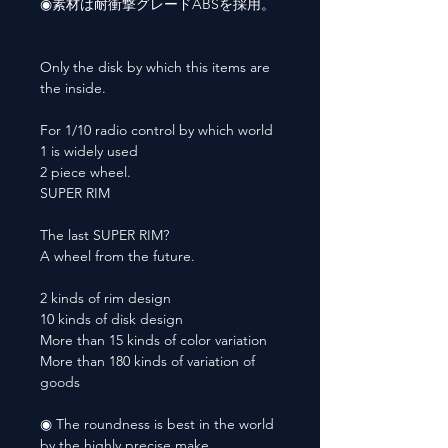
◉素材は耐衝撃グレードABSを採用。
Only the disk by which this items are
the inside.
For 1/10 radio control by which world
1 is widely used
2 piece wheel.
SUPER RIM
The last SUPER RIM?
A wheel from the future.
2 kinds of rim design
10 kinds of disk design
More than 15 kinds of color variation
More than 180 kinds of variation of
goods
◉ The roundness is best in the world
by the highly precise make.