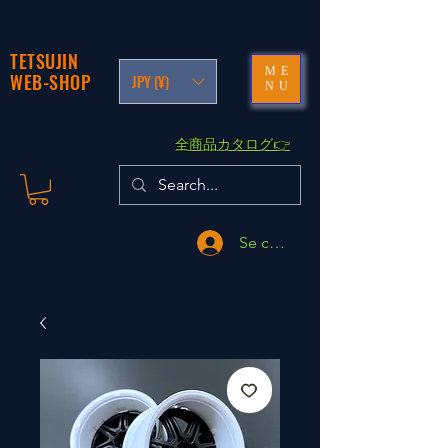
TETSUJIN
ME
WEB-SHOP
JPY (¥)
NU
​全商品カタログ👉
Se connecter