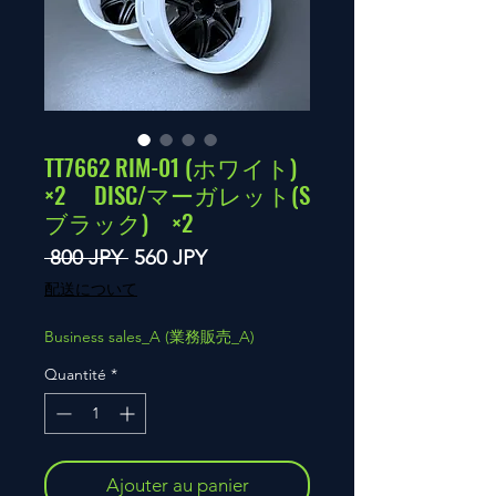
TT7662 RIM-01 (ホワイト)
×2 DISC/マーガレット(S
ブラック) ×2
Prix
Prix
 800 JPY 
560 JPY
original
promotionnel
配送について
Business sales_A (業務販売_A)
Quantité
*
Ajouter au panier