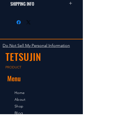
商品に明らかな欠陥がないかぎり
SHIPPING INFO
This items fit in with 1/10 sizes of
返品は受け付けません。
radio control car.
在庫がある場合は２〜５日で出荷
Clear faultless restrictive return
します。海外への出荷は入金確認
isn't accepted in goods.
後の出荷となります。
The occasion with the stock is
shipped in 2-5 days. Shipment to
Do Not Sell My Personal Information
foreign countries will be shipment
TETSUJIN
after payment confirmation.
PRODUCT
Menu
Home
About
Shop
Blog