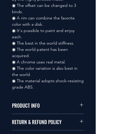
◉ The offset can be changed to 3
kinds.
◉ A rim can combine the favorite
color with a disk.
◉ It's possible to paint and enjoy
each.
◉ The best in the world stiffness.
◉ The world patent has been
acquired.
◉ A chrome uses real metal.
◉ The color variation is also best in
the world.
◉ The material adopts shock-resisting
grade ABS.
PRODUCT INFO
本品は1/10サイズのラジオコント
RETURN & REFUND POLICY
ールカーに適合します。