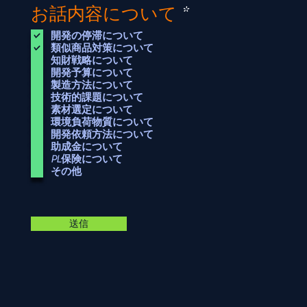
O
お話内容について
*
b
開発の停滞について
l
類似商品対策について
知財戦略について
i
開発予算について
g
製造方法について
技術的課題について
a
素材選定について
t
環境負荷物質について
o
開発依頼方法について
助成金について
i
PL保険について
r
その他
e
送信