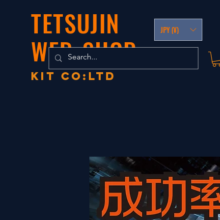
TETSUJIN
JPY (¥)
WEB-SHOP
KIT co:LTD