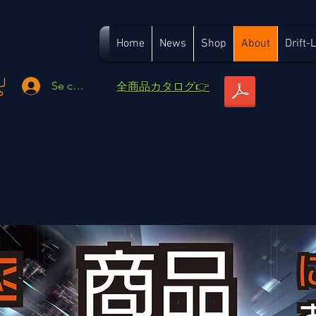
Home
News
Shop
About
Drift-
​全商品カタログ👉
Se connecter