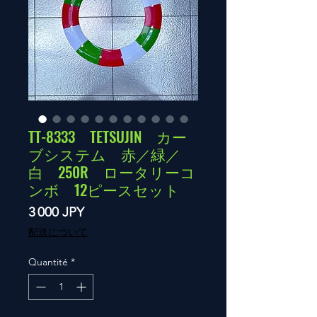
TT-8333 TETSUJIN カー
ブシステム 赤／緑／
白 250R ロータリーコ
ンボ 12ピースセット
Prix
3 000 JPY
配送について
Quantité
*