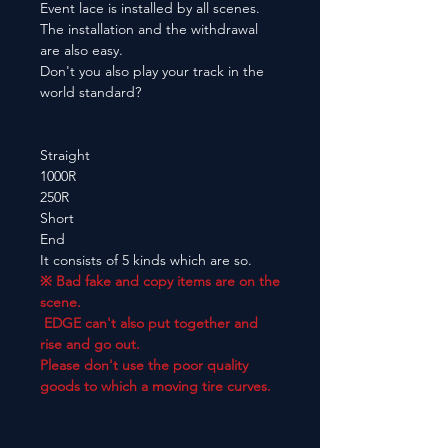
Event lace is installed by all scenes.
The installation and the withdrawal
are also easy.
Don't you also play your track in the
world standard?
Straight
1000R
250R
Short
End
It consists of 5 kinds which are so.
※ Bad fake and copy items are on the
scene.
EDGE can't also put together and
rise and go out.
Please don't use the poor quality
goods to which a moving tire curves.