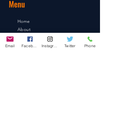
Menu
Home
About
Shop
Blog
Email
Facebook
Instagram
Twitter
Phone
Contact
Contact
486-0905
1-4-3 Inaguchi_cho
Kasugai_city, Aichi JAPAN
Policies