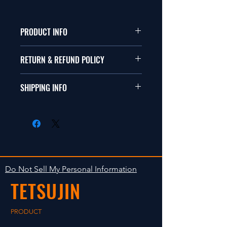
PRODUCT INFO
本品は1/10サイズのラジオコント
RETURN & REFUND POLICY
ールカーに適合します。
商品に明らかな欠陥がないかぎり
SHIPPING INFO
This items fit in with 1/10 sizes of
返品は受け付けません。
radio control car.
在庫がある場合は２〜５日で出荷
Clear faultless restrictive return
します。海外への出荷は入金確認
isn't accepted in goods.
後の出荷となります。
The occasion with the stock is
shipped in 2-5 days. Shipment to
Do Not Sell My Personal Information
foreign countries will be shipment
TETSUJIN
after payment confirmation.
PRODUCT