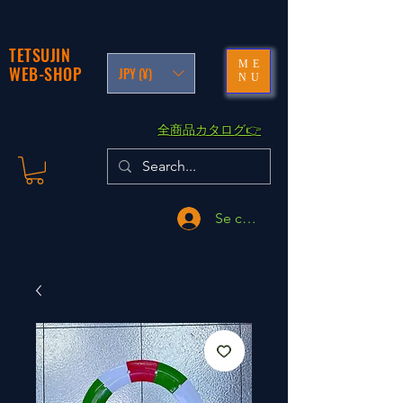
TETSUJIN
ME
WEB-SHOP
JPY (¥)
NU
​全商品カタログ👉
Se connecter