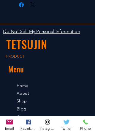
Clear faultless restrictive return
します。海外への出荷は入金確認
isn't accepted in goods.
後の出荷となります。
The occasion with the stock is
shipped in 2-5 days. Shipment to
Do Not Sell My Personal Information
foreign countries will be shipment
TETSUJIN
after payment confirmation.
PRODUCT
Menu
Home
About
Shop
Blog
Contact
Email
Facebook
Instagram
Twitter
Phone