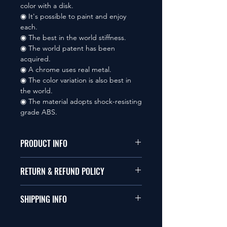
color with a disk.
◉ It's possible to paint and enjoy
each.
◉ The best in the world stiffness.
◉ The world patent has been
acquired.
◉ A chrome uses real metal.
◉ The color variation is also best in
the world.
◉ The material adopts shock-resisting
grade ABS.
PRODUCT INFO
本品は1/10サイズのラジオコント
RETURN & REFUND POLICY
ールカーに適合します。
商品に明らかな欠陥がないかぎり
SHIPPING INFO
This items fit in with 1/10 sizes of
返品は受け付けません。
radio control car.
在庫がある場合は２〜５日で出荷