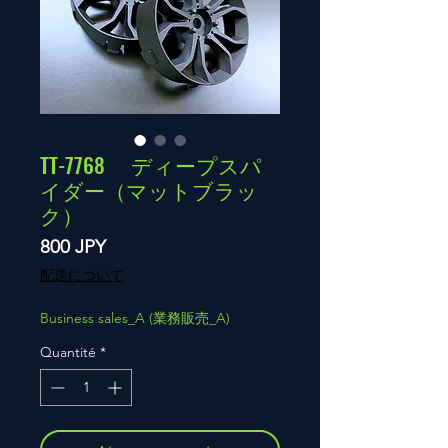
TT-7768 ディープスパ
イダー（マットブラッ
ク）
Prix
800 JPY
配送について
Business sales_A (業務販売_A)
Quantité
*