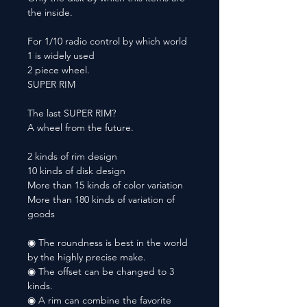
the inside.
For 1/10 radio control by which world
1 is widely used
2 piece wheel.
SUPER RIM
The last SUPER RIM?
A wheel from the future.
2 kinds of rim design
10 kinds of disk design
More than 15 kinds of color variation
More than 180 kinds of variation of
goods
◉ The roundness is best in the world
by the highly precise make.
◉ The offset can be changed to 3
kinds.
◉ A rim can combine the favorite