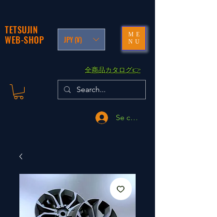
TETSUJIN
ME
WEB-SHOP
JPY (¥)
NU
​全商品カタログ👉
Se connecter