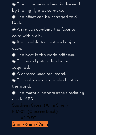
◉ The roundness is best in the world
by the highly precise make.
◉ The offset can be changed to 3
kinds.
◉ A rim can combine the favorite
color with a disk.
◉ It's possible to paint and enjoy
each.
◉ The best in the world stiffness.
◉ The world patent has been
acquired.
◉ A chrome uses real metal.
◉ The color variation is also best in
the world.
◉ The material adopts shock-resisting
grade ABS.
Southern Cross（Alimi Silver）
RIM-01（Chrome Black）
×2 DISC
3mm / 6mm / 9mm