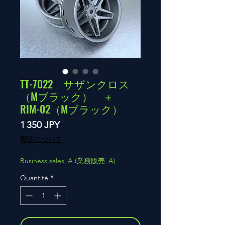
TT-7022 サザンクロス
（Mブラック） ＋
RIM-02（Mブラック）
Prix
1 350 JPY
配送について
Business sales_A (業務販売_A)
Quantité
*