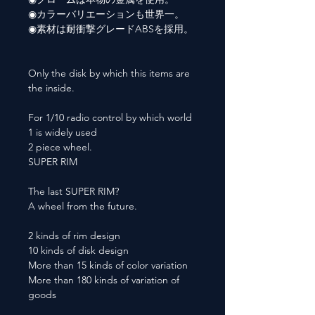
◉カラーバリエーションも世界一。
◉素材は耐衝撃グレードABSを採用。
Only the disk by which this items are
the inside.
For 1/10 radio control by which world
1 is widely used
2 piece wheel.
SUPER RIM
The last SUPER RIM?
A wheel from the future.
2 kinds of rim design
10 kinds of disk design
More than 15 kinds of color variation
More than 180 kinds of variation of
goods