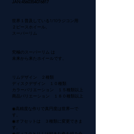
JAN:4560354076817
世界１普及している1/10ラジコン用
２ピースホイール。
スーパーリム
究極のスーパーリム は
未来から来たホイールです。
リムデザイン ２種類
ディスクデザイン １０種類
カラーバリエーション １５種類以上
商品バリエーション １８０種類以上
◉高精度な作りで真円度は世界一で
す。
◉オフセットは ３種類に変更できま
す。
◉ディスクとリムは好きな色を組み合