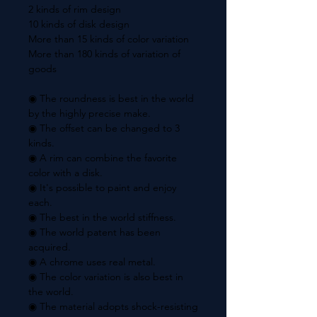
2 kinds of rim design
10 kinds of disk design
More than 15 kinds of color variation
More than 180 kinds of variation of
goods
◉ The roundness is best in the world
by the highly precise make.
◉ The offset can be changed to 3
kinds.
◉ A rim can combine the favorite
color with a disk.
◉ It's possible to paint and enjoy
each.
◉ The best in the world stiffness.
◉ The world patent has been
acquired.
◉ A chrome uses real metal.
◉ The color variation is also best in
the world.
◉ The material adopts shock-resisting