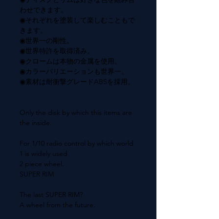
わせできます。
◉それぞれを塗装して楽しむこともで
きます。
◉世界一の剛性。
◉世界特許を取得済み。
◉クロームは本物の金属を使用。
◉カラーバリエーションも世界一。
◉素材は耐衝撃グレードABSを採用。
Only the disk by which this items are
the inside.
For 1/10 radio control by which world
1 is widely used
2 piece wheel.
SUPER RIM
The last SUPER RIM?
A wheel from the future.