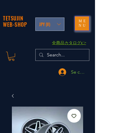
TETSUJIN
ME
WEB-SHOP
JPY (¥)
NU
​全商品カタログ👉
Se connecter