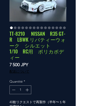
TT-8210 NISSAN R35 GT-
R LBWK リバティーウォ
ーク シルエット
1/10 RC用 ポリカボデ
ィー
Prix
7 500 JPY
配送について
Quantité
*
40枚リクエストで再製作（半年〜１年