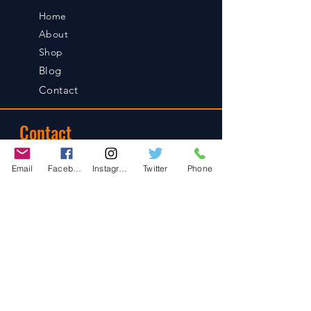
Home
About
Shop
Blog
Contact
Contact
486-0905
Email
Facebook
Instagram
Twitter
Phone
1-4-3 Inaguchi_cho
Kasugai_city, Aichi JAPAN
Policies
© 2020 BY TEAM-TETTSUJIN With KIT
co.LTD