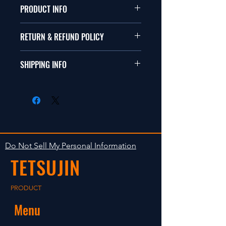
PRODUCT INFO
仕様：透明ポリカボディー
RETURN & REFUND POLICY
サイズ フロント 206mm リア
204mm
商品に問題がない限り返品は受け付け
ホイールベース 257mm 〜
SHIPPING INFO
ません。商品到着後、万一商品に問題
263mm
がある場合は７日以内に連絡をくださ
付属品 フロントカナード（2種類）
商品の出荷は入金確認後の１〜３日以
い。７日を過ぎると変院の受け付けは
一体リアトランクスポイラー
内の発送計画です。多方で販売してお
致しかねます。
フロントライトバケット、ス
りますので在庫が無くなる場合もあり
テッカー各種
ます。あらかじめご容赦ください。
窓ガラス用マスキングステッ
カー
Do Not Sell My Personal Information
TETSUJIN
PRODUCT
Menu