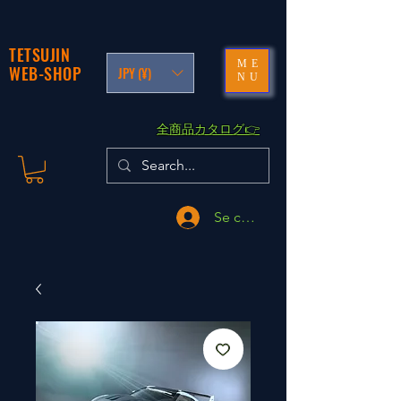
TETSUJIN
ME
WEB-SHOP
JPY (¥)
NU
​全商品カタログ👉
Se connecter