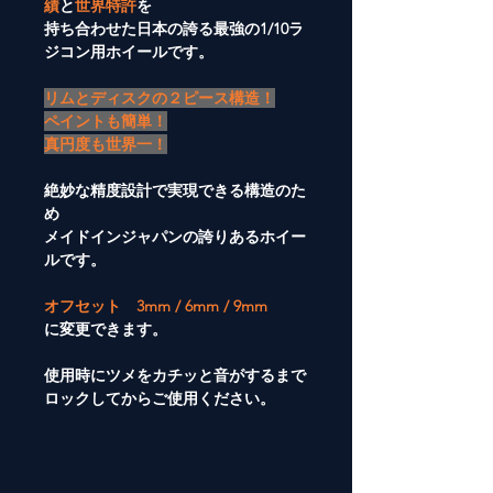
績
と
世界特許
を
持ち合わせた日本の誇る最強の1/10ラ
ジコン用ホイールです。
リムとディスクの２ピース構造！
ペイントも簡単！
真円度も世界一！
絶妙な精度設計で実現できる構造のた
め
メイドインジャパンの誇りあるホイー
ルです。
オフセット 3mm / 6mm / 9mm
に変更できます。
使用時にツメをカチッと音がするまで
ロックしてからご使用ください。