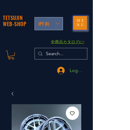
TETSUJIN
ME
WEB-SHOP
JPY (¥)
NU
​全商品カタログ👉
Logga in