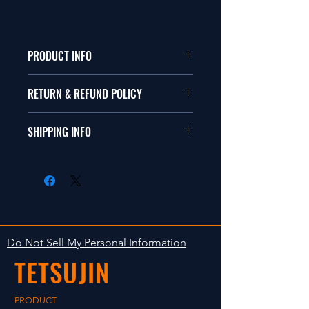
PRODUCT INFO
1/10サイズのラジコンに適合します。
RETURN & REFUND POLICY
TEAM-TETSUJINの２ピースリムは
世界特許取得製品です。
商品に問題がない限り返品は受け付け
３段階（3mm間隔）でオフセットの
SHIPPING INFO
ません。商品到着後、万一商品に問題
変更ができます。
がある場合は７日以内に連絡をくださ
挿入後、ロックをしてご使用くださ
商品の出荷は入金確認後の１〜３日以
い。７日を過ぎると変院の受け付けは
い。
内の発送計画です。多方で販売してお
致しかねます。
一度ロックしたディスクは外さないで
りますので在庫が無くなる場合もあり
ください。
ます。あらかじめご容赦ください。
外した場合は結合強度が落ちるので再
使用しないでください。
Do Not Sell My Personal Information
TETSUJIN
PRODUCT