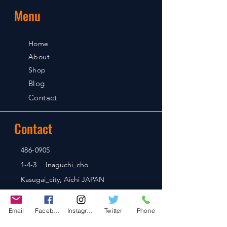
Menu
Home
About
Shop
Blog
Contact
Contact
486-0905
1-4-3 Inaguchi_cho
Kasugai_city, Aichi JAPAN
Email
Facebook
Instagram
Twitter
Phone
Policies