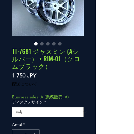
TT-7681 ジャスミン (Aシ
ルバー） + RIM-01（クロ
ムブラック）
Pris
1 750 JPY
配送について
Business sales_A (業務販売_A)
ディスクデザイン
*
Antal
*