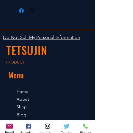
在庫がある場合は２〜５日で出荷
Clear faultless restrictive return
します。海外への出荷は入金確認
isn't accepted in goods.
後の出荷となります。
The occasion with the stock is
shipped in 2-5 days. Shipment to
Do Not Sell My Personal Information
foreign countries will be shipment
TETSUJIN
after payment confirmation.
PRODUCT
Menu
Home
About
Shop
Blog
Contact
Email
Facebook
Instagram
Twitter
Phone