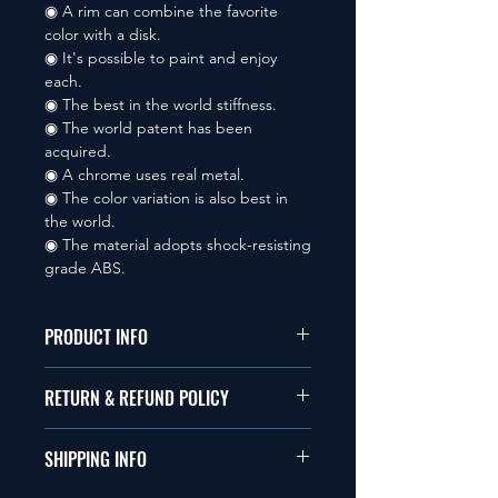
◉ A rim can combine the favorite
color with a disk.
◉ It's possible to paint and enjoy
each.
◉ The best in the world stiffness.
◉ The world patent has been
acquired.
◉ A chrome uses real metal.
◉ The color variation is also best in
the world.
◉ The material adopts shock-resisting
grade ABS.
PRODUCT INFO
本品は1/10サイズのラジオコント
RETURN & REFUND POLICY
ールカーに適合します。
商品に明らかな欠陥がないかぎり
SHIPPING INFO
This items fit in with 1/10 sizes of
返品は受け付けません。
radio control car.