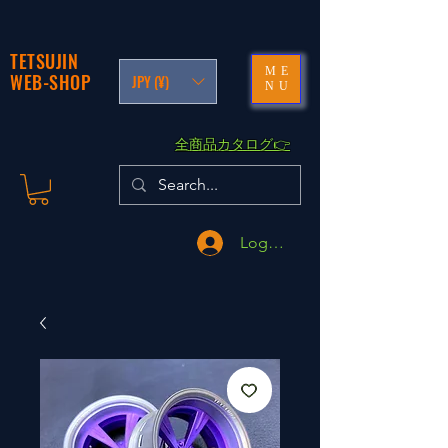
TETSUJIN
ME
WEB-SHOP
JPY (¥)
NU
​全商品カタログ👉
Logga in