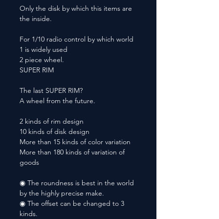
Only the disk by which this items are
the inside.
For 1/10 radio control by which world
1 is widely used
2 piece wheel.
SUPER RIM
The last SUPER RIM?
A wheel from the future.
2 kinds of rim design
10 kinds of disk design
More than 15 kinds of color variation
More than 180 kinds of variation of
goods
◉ The roundness is best in the world
by the highly precise make.
◉ The offset can be changed to 3
kinds.