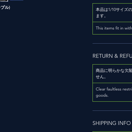
パープル)
本品は1/10サイ
）
ます。
This items fit in wit
RETURN & REF
用
商品に明らかな欠
せん。
Clear faultless restr
goods.
SHIPPING INFO