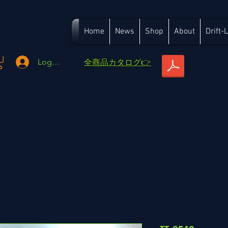
Home
News
Shop
About
Drift-
​全商品カタログ👉
Logga in