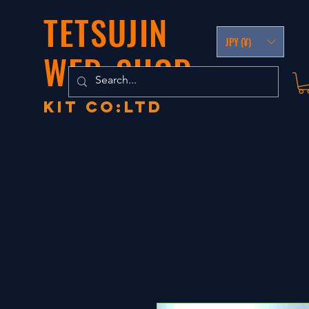
TETSUJIN
JPY (¥)
WEB-SHOP
KIT co:LTD