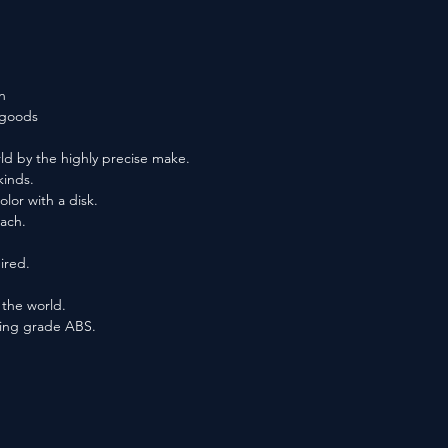
n
f goods
ld by the highly precise make.
kinds.
lor with a disk.
each.
ired.
n the world.
ting grade ABS.