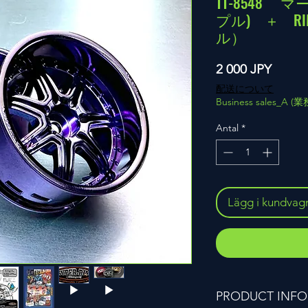
TT-8548
プル) ＋ R
ル）
Pris
2 000 JPY
配送について
Business sales_A 
Antal
*
Lägg i kundvag
PRODUCT INFO