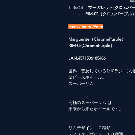
TT-8548 マーガレット(クロム
＋ RIM-02（クロムパープル
3mm / 6mm /9mm
Marguerite（ChromePurple）
RIM-02(ChromePurple）
JAN:4571506185486
世界１普及している1/10ラジコン
２ピースホイール。
スーパーリム
究極のスーパーリム は
未来から来たホイールです。
リムデザイン ２種類
ディスクデザイン １０種類