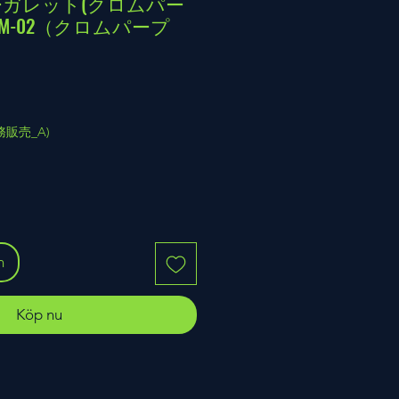
 マーガレット(クロムパー
IM-02（クロムパープ
(業務販売_A)
n
Köp nu