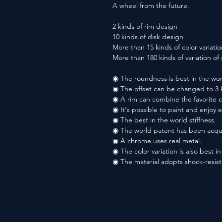
A wheel from the future.
2 kinds of rim design
10 kinds of disk design
More than 15 kinds of color variatio
More than 180 kinds of variation o
◉ The roundness is best in the wor
◉ The offset can be changed to 3 
◉ A rim can combine the favorite co
◉ It's possible to paint and enjoy 
◉ The best in the world stiffness.
◉ The world patent has been acqu
◉ A chrome uses real metal.
◉ The color variation is also best i
◉ The material adopts shock-resis