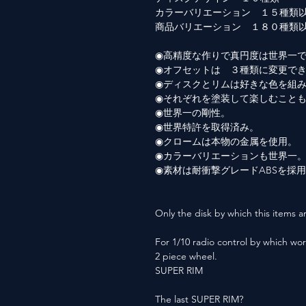
カラーバリエーション １５種類
商品バリエーション １８０種類
◉高精度な作りで真円度は世界一
◉オフセットは ３種類に変更で
◉ディスクとリムは好きな色を組
◉それぞれを塗装して楽しむこと
◉世界一の剛性。
◉世界特許を取得済み。
◉クロームは本物の金属を使用。
◉カラーバリエーションも世界一
◉素材は耐衝撃グレードABSを採
Only the disk by which this items ar
For 1/10 radio control by which wor
2 piece wheel.
SUPER RIM
The last SUPER RIM?