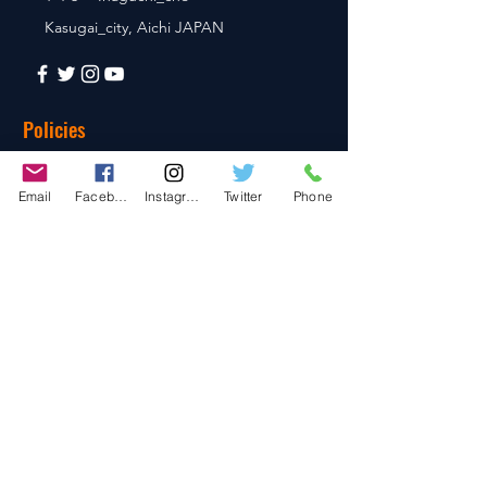
Kasugai_city, Aichi JAPAN
Policies
© 2020 BY TEAM-TETTSUJIN With KIT
co.LTD
Email
Facebook
Instagram
Twitter
Phone
FAQ
Store Policy
Shipping & Returns