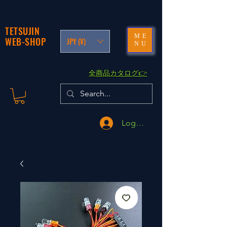
TETSUJIN
ME
WEB-SHOP
JPY (¥)
NU
​全商品カタログ👉
Logga in