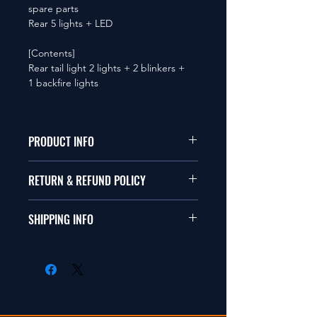
spare parts
Rear 5 lights + LED
[Contents]
Rear tail light 2 lights + 2 blinkers +
1 backfire lights
PRODUCT INFO
本品は1/10サイズのラジオコ
RETURN & REFUND POLICY
ントールカーに適合します。
商品に明らかな欠陥がないか
SHIPPING INFO
This items fit in with 1/10 sizes
ぎり返品は受け付けません。
of radio control car.
在庫がある場合は２〜５日で
Clear faultless restrictive return
出荷します。海外への出荷は
isn't accepted in goods.
入金確認後の出荷となりま
す。