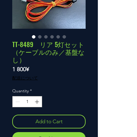
TT-8489 リア 5灯セット
（ケーブルのみ／基盤な
し）
Price
1 800¥
配送について
Quantity
*
Add to Cart