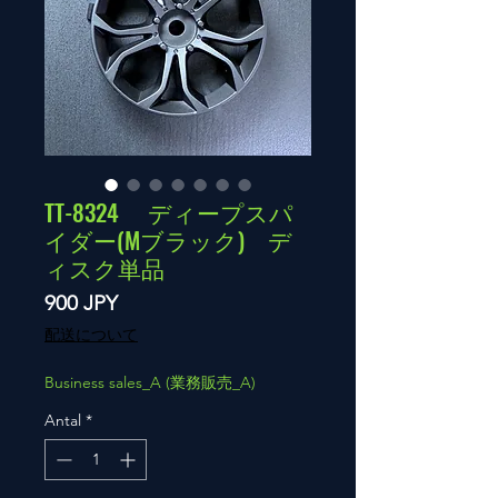
TT-8324 ディープスパ
イダー(Mブラック) デ
ィスク単品
Pris
900 JPY
配送について
Business sales_A (業務販売_A)
Antal
*