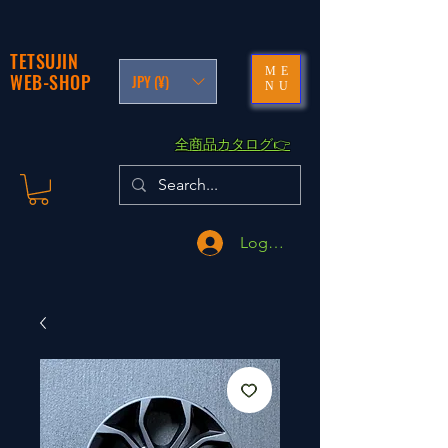
TETSUJIN
ME
WEB-SHOP
JPY (¥)
NU
​全商品カタログ👉
Logga in