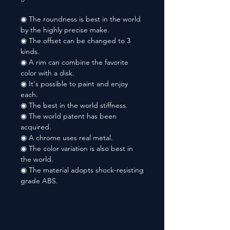
◉ The roundness is best in the world
by the highly precise make.
◉ The offset can be changed to 3
kinds.
◉ A rim can combine the favorite
color with a disk.
◉ It's possible to paint and enjoy
each.
◉ The best in the world stiffness.
◉ The world patent has been
acquired.
◉ A chrome uses real metal.
◉ The color variation is also best in
the world.
◉ The material adopts shock-resisting
grade ABS.