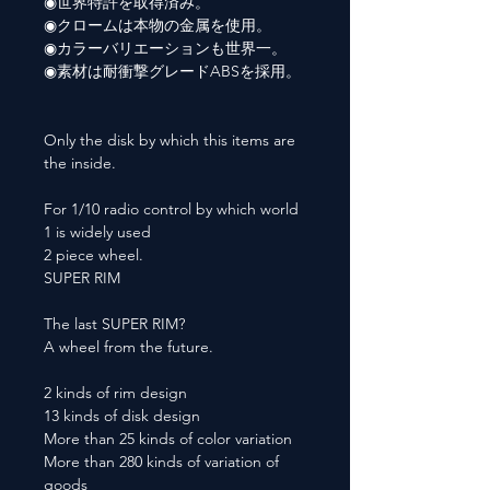
◉世界特許を取得済み。
◉クロームは本物の金属を使用。
◉カラーバリエーションも世界一。
◉素材は耐衝撃グレードABSを採用。
Only the disk by which this items are
the inside.
For 1/10 radio control by which world
1 is widely used
2 piece wheel.
SUPER RIM
The last SUPER RIM?
A wheel from the future.
2 kinds of rim design
13 kinds of disk design
More than 25 kinds of color variation
More than 280 kinds of variation of
goods