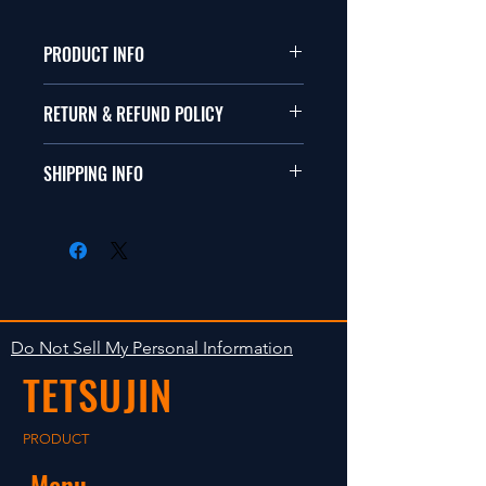
PRODUCT INFO
本品は1/10サイズのラジオコント
RETURN & REFUND POLICY
ールカーに適合します。
商品に明らかな欠陥がないかぎり
SHIPPING INFO
This items fit in with 1/10 sizes of
返品は受け付けません。
radio control car.
在庫がある場合は２〜５日で出荷
Clear faultless restrictive return
します。海外への出荷は入金確認
isn't accepted in goods.
後の出荷となります。
The occasion with the stock is
shipped in 2-5 days. Shipment to
Do Not Sell My Personal Information
foreign countries will be shipment
TETSUJIN
after payment confirmation.
PRODUCT
Menu