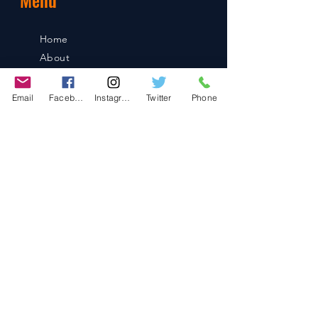
Home
About
Shop
Blog
Email
Facebook
Instagram
Twitter
Phone
Contact
Contact
486-0905
1-4-3 Inaguchi_cho
Kasugai_city, Aichi JAPAN
Policies