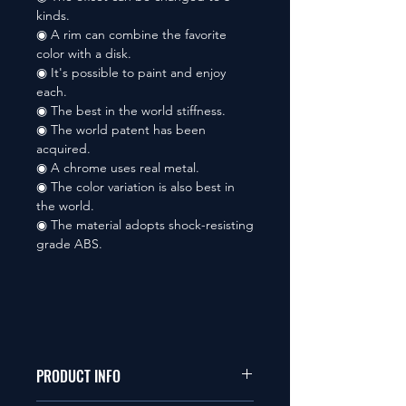
kinds.
◉ A rim can combine the favorite
color with a disk.
◉ It's possible to paint and enjoy
each.
◉ The best in the world stiffness.
◉ The world patent has been
acquired.
◉ A chrome uses real metal.
◉ The color variation is also best in
the world.
◉ The material adopts shock-resisting
grade ABS.
PRODUCT INFO