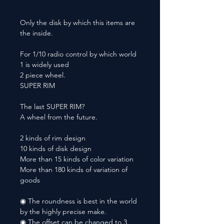
Only the disk by which this items are
the inside.
For 1/10 radio control by which world
1 is widely used
2 piece wheel.
SUPER RIM
The last SUPER RIM?
A wheel from the future.
2 kinds of rim design
10 kinds of disk design
More than 15 kinds of color variation
More than 180 kinds of variation of
goods
◉ The roundness is best in the world
by the highly precise make.
◉ The offset can be changed to 3