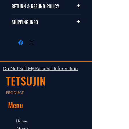
本品は1/10サイズのラジオコント
RETURN & REFUND POLICY
ールカーに適合します。
商品に明らかな欠陥がないかぎり
SHIPPING INFO
This items fit in with 1/10 sizes of
返品は受け付けません。
radio control car.
在庫がある場合は２〜５日で出荷
Clear faultless restrictive return
します。海外への出荷は入金確認
isn't accepted in goods.
後の出荷となります。
The occasion with the stock is
shipped in 2-5 days. Shipment to
Do Not Sell My Personal Information
foreign countries will be shipment
TETSUJIN
after payment confirmation.
PRODUCT
Menu
Home
About