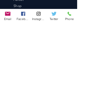
Shop
Blog
Contact
Email
Facebook
Instagram
Twitter
Phone
Contact
486-0905
1-4-3 Inaguchi_cho
Kasugai_city, Aichi JAPAN
Policies
© 2020 BY TEAM-TETTSUJIN With KIT
co.LTD
FAQ