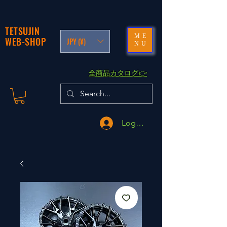
TETSUJIN
ME
WEB-SHOP
JPY (¥)
NU
​全商品カタログ👉
Logga in