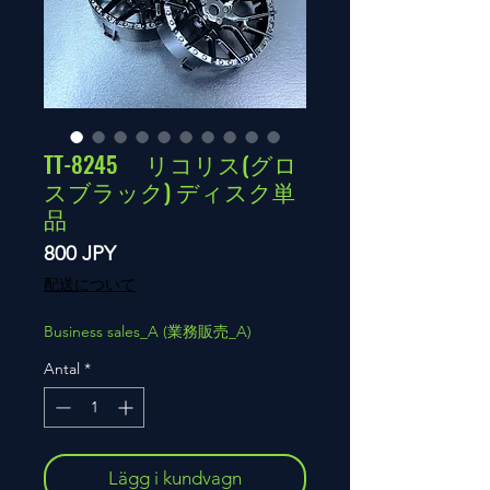
TT-8245 リコリス(グロ
スブラック) ディスク単
品
Pris
800 JPY
配送について
Business sales_A (業務販売_A)
Antal
*
Lägg i kundvagn