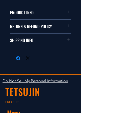
PRODUCT INFO
本品はテツジンオリジナルデザイ
RETURN & REFUND POLICY
ンです。
商品に明らかな欠陥がないかぎり
SHIPPING INFO
This items are the rut gin original
返品は受け付けません。
design.
在庫がある場合は２〜５日で出荷
Clear faultless restrictive return
します。海外への出荷は入金確認
isn't accepted in goods.
後の出荷となります。
The occasion with the stock is
shipped in 2-5 days. Shipment to
Do Not Sell My Personal Information
foreign countries will be shipment
TETSUJIN
after payment confirmation.
PRODUCT
Menu