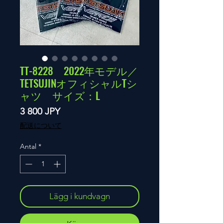
TT-8228 2022年モデル／
TETSUJINオフィシャルTシ
ャツ サイズ：L
Pris
3 800 JPY
配送について
Antal
*
Lägg i kundvagn