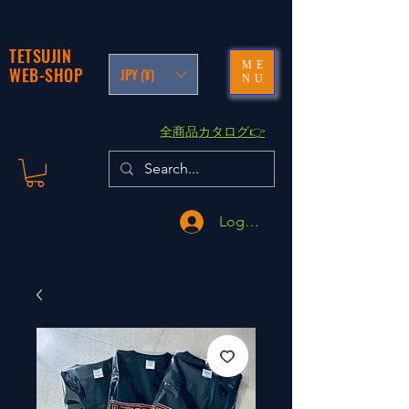
TETSUJIN
ME
WEB-SHOP
JPY (¥)
NU
​全商品カタログ👉
Logga in