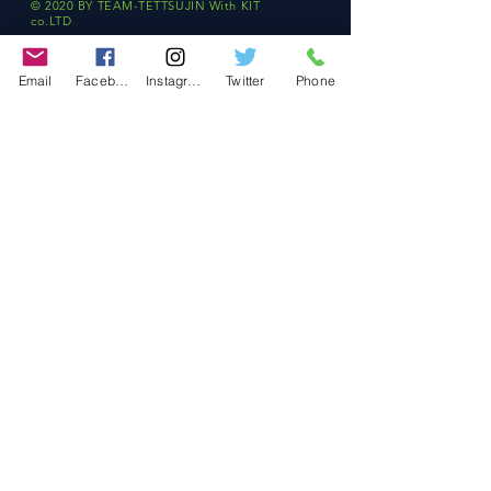
© 2020 BY TEAM-TETTSUJIN With KIT
co.LTD
FAQ
Email
Facebook
Instagram
Twitter
Phone
Store Policy
Shipping & Returns