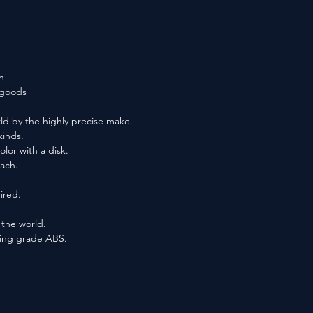
n
f goods
ld by the highly precise make.
kinds.
lor with a disk.
each.
ired.
n the world.
ting grade ABS.