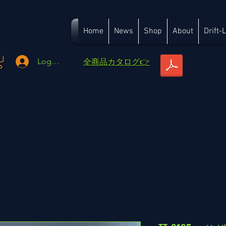
Home
News
Shop
About
Drift-
​全商品カタログ👉
Logga in