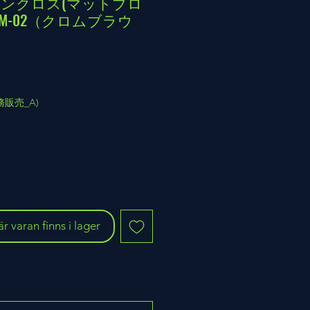
 サザンクロス(マットブロ
IM-02（クロムブラウ
(業務販売_A)
 varan finns i lager