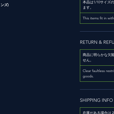
本品は1/10サイ
ブロンズ)
ます。
）
This items fit in wit
RETURN & REF
商品に明らかな欠
せん。
用
Clear faultless restr
goods.
SHIPPING INFO
在庫がある場合は