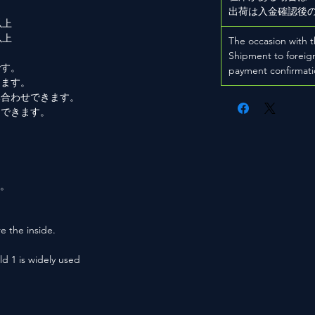
出荷は入金確認後
以上
以上
The occasion with t
Shipment to foreign
です。
payment confirmati
きます。
み合わせできます。
もできます。
。
用。
e the inside.
ld 1 is widely used