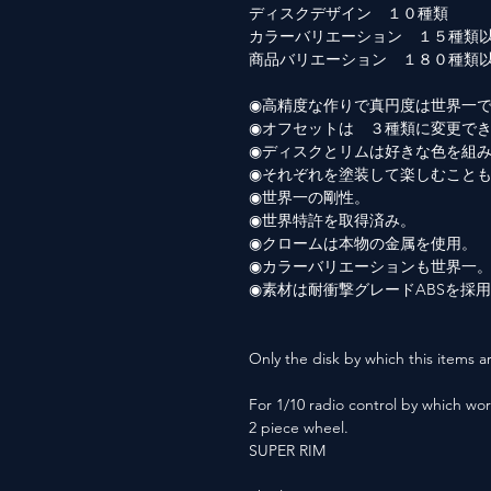
ディスクデザイン １０種類
カラーバリエーション １５種類
商品バリエーション １８０種類
◉高精度な作りで真円度は世界一
◉オフセットは ３種類に変更で
◉ディスクとリムは好きな色を組
◉それぞれを塗装して楽しむこと
◉世界一の剛性。
◉世界特許を取得済み。
◉クロームは本物の金属を使用。
◉カラーバリエーションも世界一
◉素材は耐衝撃グレードABSを採
Only the disk by which this items ar
For 1/10 radio control by which wor
2 piece wheel.
SUPER RIM