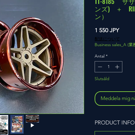
TT-8185
ンズ) ＋ R
ン）
Pris
1 550 JPY
配送について
Business sales_A 
Antal
*
Slutsåld
Meddela mig när
PRODUCT INFO