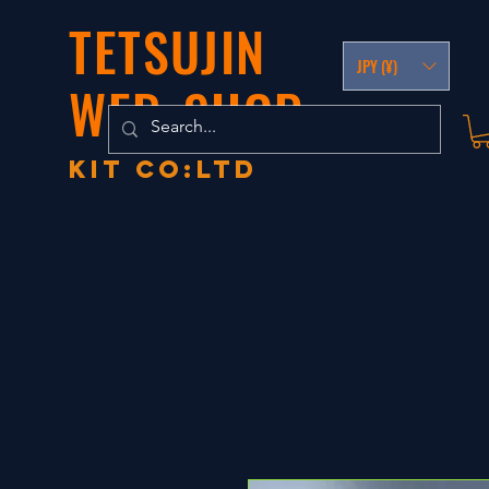
TETSUJIN
JPY (¥)
WEB-SHOP
KIT co:LTD