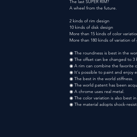
The last SUPER RIM?
A wheel from the future.
2 kinds of rim design
10 kinds of disk design
More than 15 kinds of color variatio
More than 180 kinds of variation o
◉ The roundness is best in the wor
◉ The offset can be changed to 3 
◉ A rim can combine the favorite co
◉ It's possible to paint and enjoy 
◉ The best in the world stiffness.
◉ The world patent has been acqu
◉ A chrome uses real metal.
◉ The color variation is also best i
◉ The material adopts shock-resis