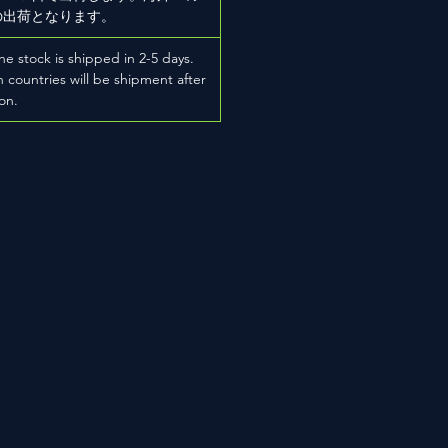
の出荷となります。
he stock is shipped in 2-5 days.
 countries will be shipment after
on.