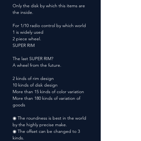
Only the disk by which this items are
the inside.
For 1/10 radio control by which world
1 is widely used
2 piece wheel.
SUPER RIM
The last SUPER RIM?
A wheel from the future.
2 kinds of rim design
10 kinds of disk design
More than 15 kinds of color variation
More than 180 kinds of variation of
goods
◉ The roundness is best in the world
by the highly precise make.
◉ The offset can be changed to 3
kinds.