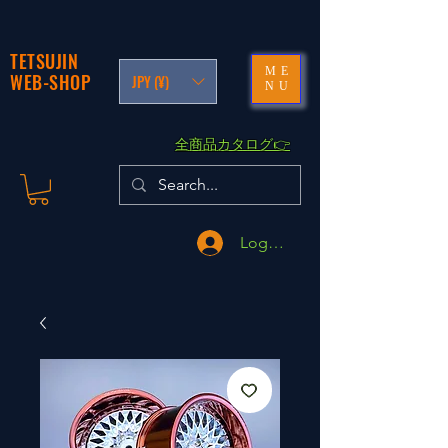
TETSUJIN
ME
WEB-SHOP
JPY (¥)
NU
​全商品カタログ👉
Logga in