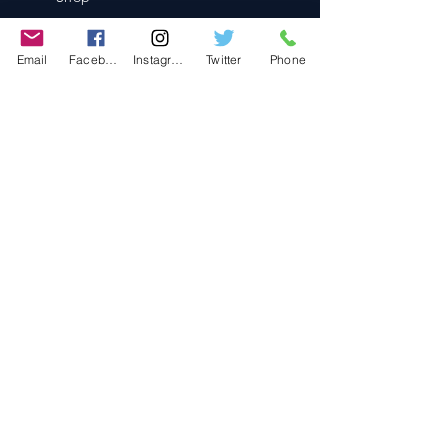
Blog
Contact
Email
Facebook
Instagram
Twitter
Phone
Contact
486-0905
1-4-3 Inaguchi_cho
Kasugai_city, Aichi JAPAN
Policies
© 2020 BY TEAM-TETTSUJIN With KIT
co.LTD
FAQ
Store Policy