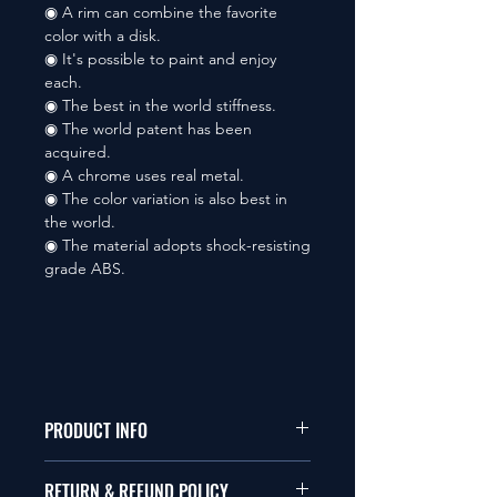
◉ A rim can combine the favorite
color with a disk.
◉ It's possible to paint and enjoy
each.
◉ The best in the world stiffness.
◉ The world patent has been
acquired.
◉ A chrome uses real metal.
◉ The color variation is also best in
the world.
◉ The material adopts shock-resisting
grade ABS.
PRODUCT INFO
本品は1/10サイズのラジオコント
RETURN & REFUND POLICY