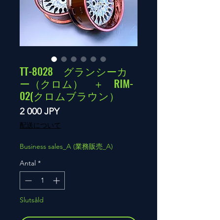
TT-8028 グランシーカ
ー（クロム） ＋ RIM-
02(クロムブラウン）
Pris
2 000 JPY
配送について
Business sales_A (業務販売_A)
Antal
*
Slutsåld