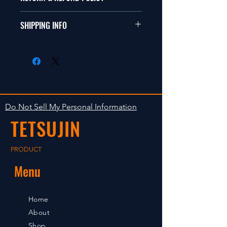
ールカーに適合します。
商品に明らかな欠陥がないかぎり
SHIPPING INFO
This items fit in with 1/10 sizes of
返品は受け付けません。
radio control car.
在庫がある場合は２〜５日で出荷
Clear faultless restrictive return
します。海外への出荷は入金確認
isn't accepted in goods.
後の出荷となります。
The occasion with the stock is
shipped in 2-5 days. Shipment to
Do Not Sell My Personal Information
foreign countries will be shipment
TETSUJIN
after payment confirmation.
PRODUCT
Menu
Home
About
Shop