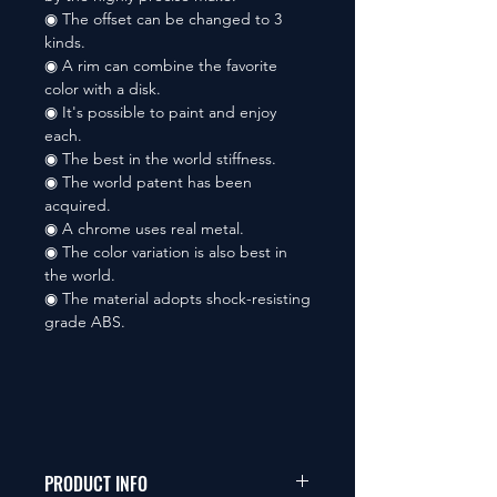
◉ The offset can be changed to 3
kinds.
◉ A rim can combine the favorite
color with a disk.
◉ It's possible to paint and enjoy
each.
◉ The best in the world stiffness.
◉ The world patent has been
acquired.
◉ A chrome uses real metal.
◉ The color variation is also best in
the world.
◉ The material adopts shock-resisting
grade ABS.
PRODUCT INFO