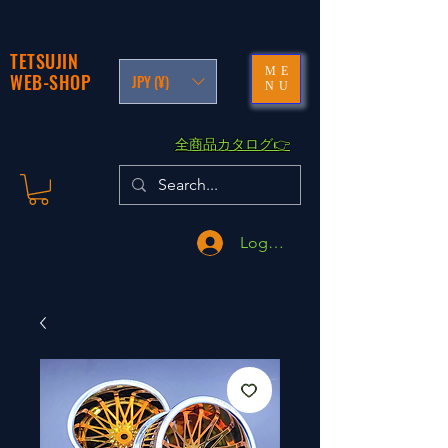
TETSUJIN
ME
WEB-SHOP
JPY (¥)
NU
​全商品カタログ👉
Logga in