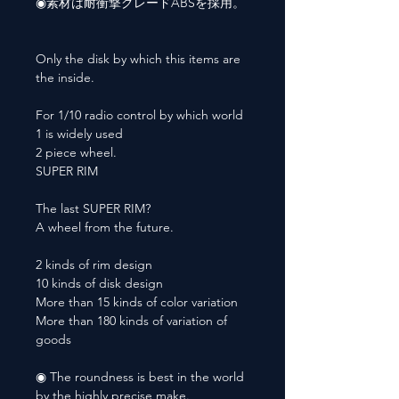
◉素材は耐衝撃グレードABSを採用。
Only the disk by which this items are
the inside.
For 1/10 radio control by which world
1 is widely used
2 piece wheel.
SUPER RIM
The last SUPER RIM?
A wheel from the future.
2 kinds of rim design
10 kinds of disk design
More than 15 kinds of color variation
More than 180 kinds of variation of
goods
◉ The roundness is best in the world
by the highly precise make.