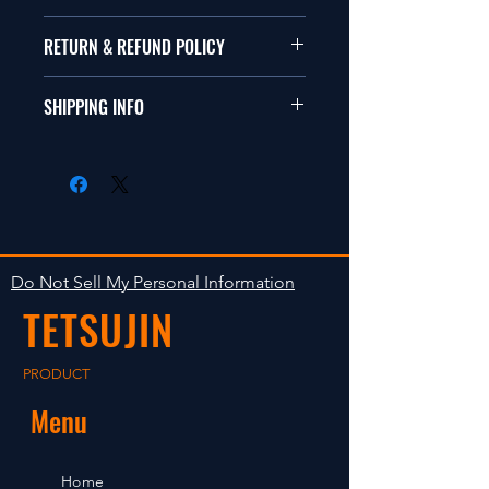
本品は1/10サイズのラジオコント
RETURN & REFUND POLICY
ールカーに適合します。
商品に明らかな欠陥がないかぎり
SHIPPING INFO
This items fit in with 1/10 sizes of
返品は受け付けません。
radio control car.
在庫がある場合は２〜５日で出荷
Clear faultless restrictive return
します。海外への出荷は入金確認
isn't accepted in goods.
後の出荷となります。
The occasion with the stock is
shipped in 2-5 days. Shipment to
Do Not Sell My Personal Information
foreign countries will be shipment
TETSUJIN
after payment confirmation.
PRODUCT
Menu
Home