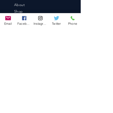
About
Shop
Blog
Email
Facebook
Instagram
Twitter
Phone
Contact
Contact
486-0905
1-4-3 Inaguchi_cho
Kasugai_city, Aichi JAPAN
Policies
© 2020 BY TEAM-TETTSUJIN With KIT
co.LTD
FAQ