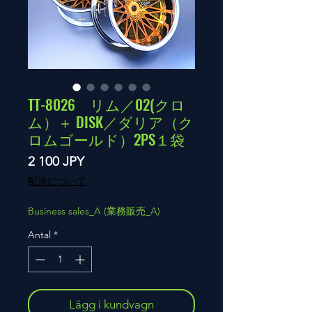
TT-8026 リム／02(クロ
ム）＋ DISK／ダリア（ク
ロムゴールド）2PS１袋
Pris
2 100 JPY
配送について
Business sales_A (業務販売_A)
Antal
*
Lägg i kundvagn