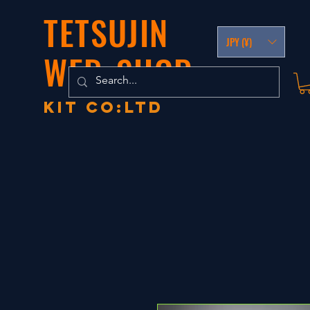
TETSUJIN
JPY (¥)
WEB-SHOP
KIT co:LTD