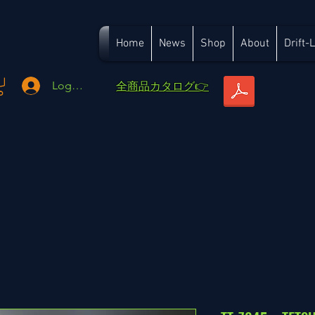
Home
News
Shop
About
Drift-
​全商品カタログ👉
Logga in