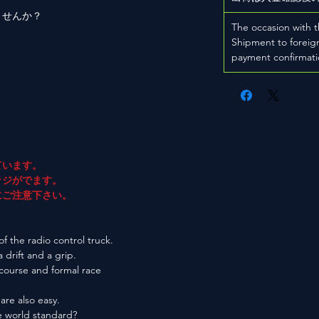
ませんか？
The occasion with t
Shipment to foreign
payment confirmati
ています。
ジがでます。
ご注意下さい。
f the radio control truck.
a drift and a grip.
 course and formal race
are also easy.
he world standard?