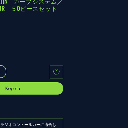
ETSUJIN カーブシステム／
0R ５0ピースセット
n
Köp nu
ズのラジオコントールカーに適合し