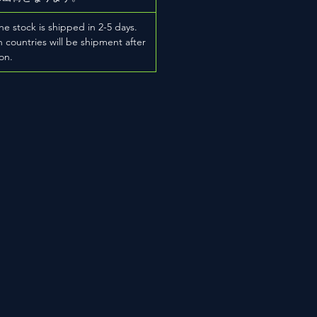
he stock is shipped in 2-5 days.
 countries will be shipment after
on.