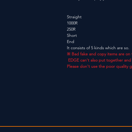
Straight
1000R
250R
Short
End
It consists of 5 kinds which are so.
※ Bad fake and copy items are on 
EDGE can't also put together and 
Please don't use the poor quality 