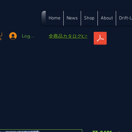
Home
News
Shop
About
Drift-
​全商品カタログ👉
Logga in