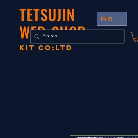
TETSUJIN
JPY (¥)
WEB-SHOP
KIT co:LTD