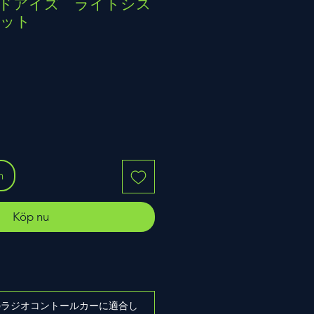
 レッドアイズ ライトシス
セット
n
Köp nu
ズのラジオコントールカーに適合し