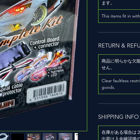
ます。
This items fit in wit
RETURN & REF
商品に明らかな欠
せん。
Clear faultless restr
goods.
SHIPPING INFO
在庫がある場合は
出荷は入金確認後