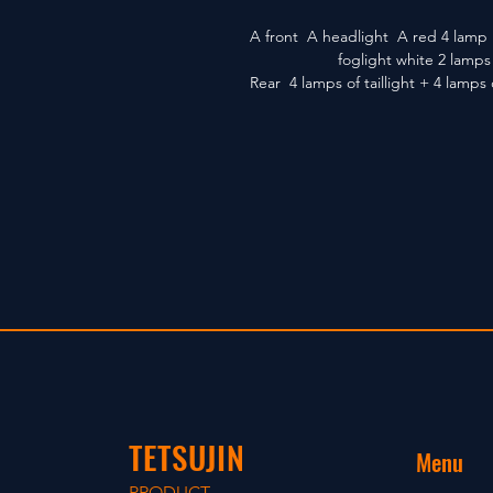
A front A headlight A red 4 lamp +
foglight white 2 lamps
Rear 4 lamps of taillight + 4 lamps 
TETSUJIN
Menu
PRODUCT