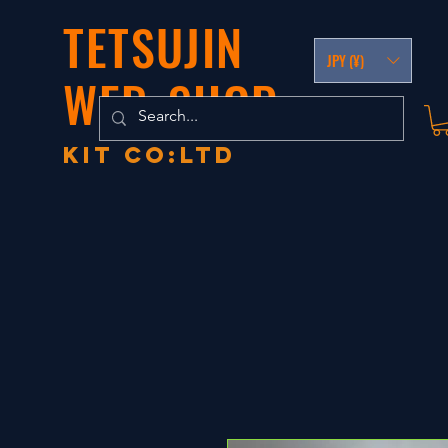
TETSUJIN
JPY (¥)
WEB-SHOP
KIT co:LTD