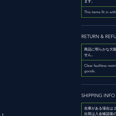
ます。
This items fit in wit
RETURN & REF
商品に明らかな欠
せん。
用
Clear faultless restr
goods.
SHIPPING INFO
在庫がある場合は
出荷は入金確認後
以上