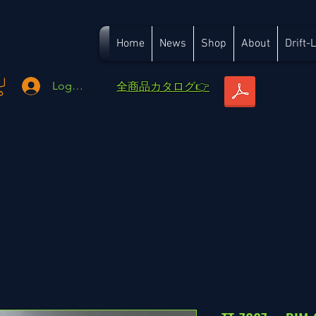
Home
News
Shop
About
Drift-
​全商品カタログ👉
Logga in