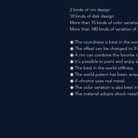
2 kinds of rim design
10 kinds of disk design
More than 15 kinds of color variatio
More than 180 kinds of variation o
◉ The roundness is best in the wor
◉ The offset can be changed to 3 
◉ A rim can combine the favorite co
◉ It's possible to paint and enjoy 
◉ The best in the world stiffness.
◉ The world patent has been acqu
◉ A chrome uses real metal.
◉ The color variation is also best i
◉ The material adopts shock-resis