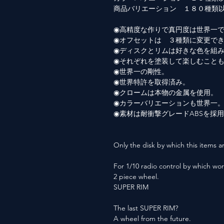
商品バリエーション １８０種類
◉高精度な作りで真円度は世界一
◉オフセットは ３種類に変更で
◉ディスクとリムは好きな色を組
◉それぞれを塗装して楽しむこと
◉世界一の剛性。
◉世界特許を取得済み。
◉クロームは本物の金属を使用。
◉カラーバリエーションも世界一
◉素材は耐衝撃グレードABSを採
Only the disk by which this items ar
For 1/10 radio control by which wor
2 piece wheel.
SUPER RIM
The last SUPER RIM?
A wheel from the future.