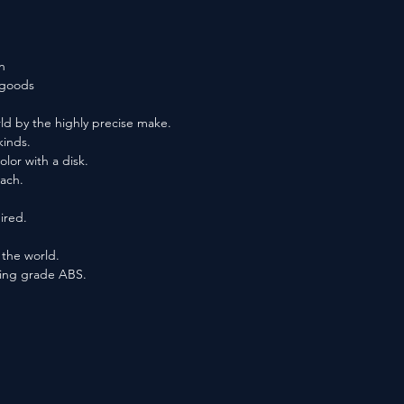
n
f goods
ld by the highly precise make.
kinds.
lor with a disk.
each.
ired.
n the world.
ting grade ABS.