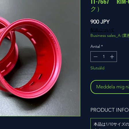
TT-7667 R
ク）
Pris
900 JPY
配送について
Business sales_A 
Antal
*
Slutsåld
Meddela mig när
PRODUCT INFO
本品は1/10サイ