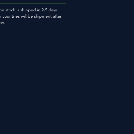
he stock is shipped in 2-5 days.
 countries will be shipment after
on.