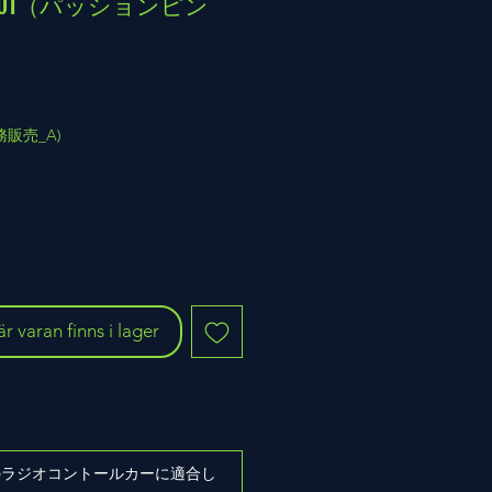
IM-01（パッションピン
(業務販売_A)
 varan finns i lager
ズのラジオコントールカーに適合し