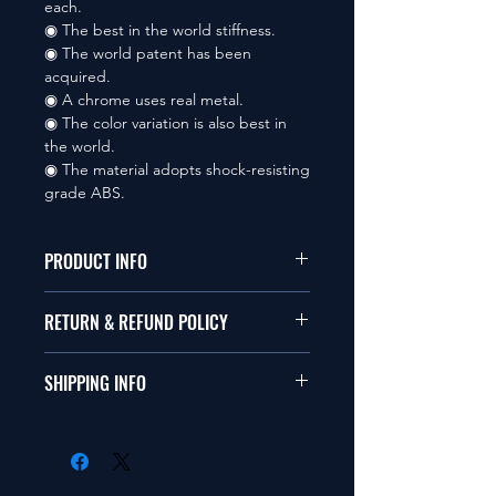
each.
◉ The best in the world stiffness.
◉ The world patent has been
acquired.
◉ A chrome uses real metal.
◉ The color variation is also best in
the world.
◉ The material adopts shock-resisting
grade ABS.
PRODUCT INFO
本品は1/10サイズのラジオコント
RETURN & REFUND POLICY
ールカーに適合します。
商品に明らかな欠陥がないかぎり
SHIPPING INFO
This items fit in with 1/10 sizes of
返品は受け付けません。
radio control car.
在庫がある場合は２〜５日で出荷
Clear faultless restrictive return
します。海外への出荷は入金確認
isn't accepted in goods.
後の出荷となります。