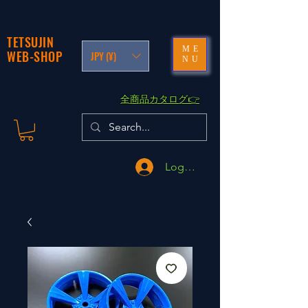
TETSUJIN
ME
WEB-SHOP
JPY (¥)
NU
​全商品カタログ👉
Logga in