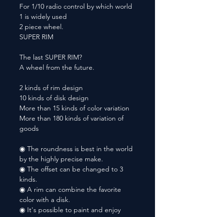
For 1/10 radio control by which world
1 is widely used
2 piece wheel.
SUPER RIM
The last SUPER RIM?
A wheel from the future.
2 kinds of rim design
10 kinds of disk design
More than 15 kinds of color variation
More than 180 kinds of variation of
goods
◉ The roundness is best in the world
by the highly precise make.
◉ The offset can be changed to 3
kinds.
◉ A rim can combine the favorite
color with a disk.
◉ It's possible to paint and enjoy