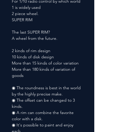
For 1/10 radio control by which world
1 is widely used
2 piece wheel.
SUPER RIM
The last SUPER RIM?
A wheel from the future.
2 kinds of rim design
10 kinds of disk design
More than 15 kinds of color variation
More than 180 kinds of variation of
goods
◉ The roundness is best in the world
by the highly precise make.
◉ The offset can be changed to 3
kinds.
◉ A rim can combine the favorite
color with a disk.
◉ It's possible to paint and enjoy
each.