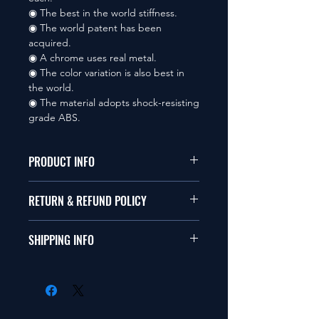
◉ The best in the world stiffness.
◉ The world patent has been
acquired.
◉ A chrome uses real metal.
◉ The color variation is also best in
the world.
◉ The material adopts shock-resisting
grade ABS.
PRODUCT INFO
本品は1/10サイズのラジオコント
RETURN & REFUND POLICY
ールカーに適合します。
商品に明らかな欠陥がないかぎり
SHIPPING INFO
This items fit in with 1/10 sizes of
返品は受け付けません。
radio control car.
在庫がある場合は２〜５日で出荷
Clear faultless restrictive return
します。海外への出荷は入金確認
isn't accepted in goods.
後の出荷となります。