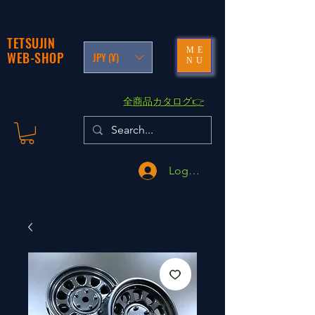
TETSUJIN
ME
WEB-SHOP
JPY (¥)
NU
​全商品カタログ👉
Logga in