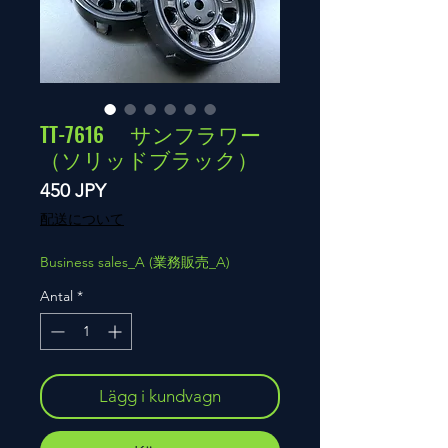
TT-7616 サンフラワー
（ソリッドブラック）
Pris
450 JPY
配送について
Business sales_A (業務販売_A)
Antal
*
Lägg i kundvagn