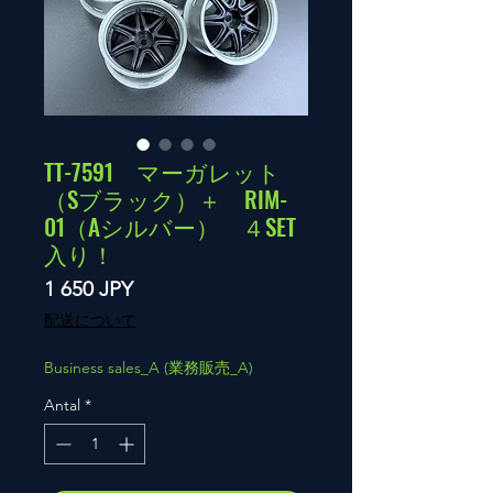
TT-7591 マーガレット
（Sブラック）＋ RIM-
01（Aシルバー） ４SET
入り！
Pris
1 650 JPY
配送について
Business sales_A (業務販売_A)
Antal
*