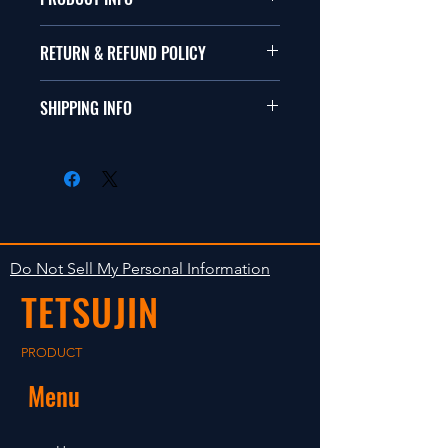
本品は1/10サイズのラジオコント
RETURN & REFUND POLICY
ールカーに適合します。
商品に明らかな欠陥がないかぎり
SHIPPING INFO
This items fit in with 1/10 sizes of
返品は受け付けません。
radio control car.
在庫がある場合は２〜５日で出荷
Clear faultless restrictive return
します。海外への出荷は入金確認
isn't accepted in goods.
後の出荷となります。
The occasion with the stock is
shipped in 2-5 days. Shipment to
Do Not Sell My Personal Information
foreign countries will be shipment
TETSUJIN
after payment confirmation.
PRODUCT
Menu