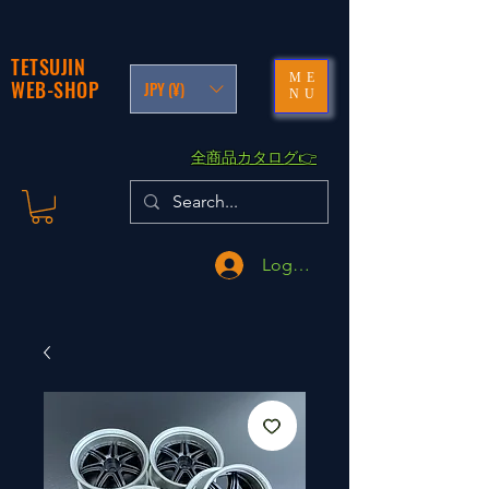
TETSUJIN
ME
WEB-SHOP
JPY (¥)
NU
​全商品カタログ👉
Logga in