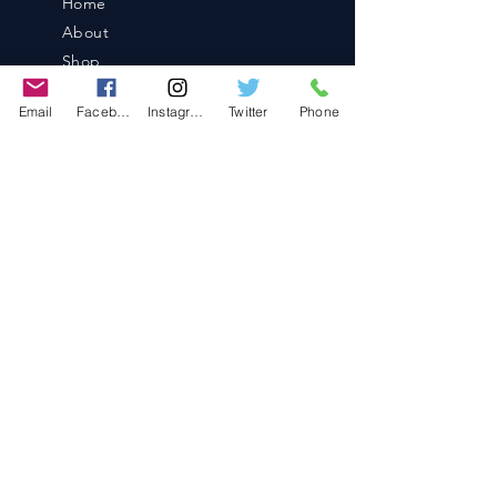
Home
About
Shop
Blog
Email
Facebook
Instagram
Twitter
Phone
Contact
Contact
486-0905
1-4-3 Inaguchi_cho
Kasugai_city, Aichi JAPAN
Policies
© 2020 BY TEAM-TETTSUJIN With KIT
co.LTD