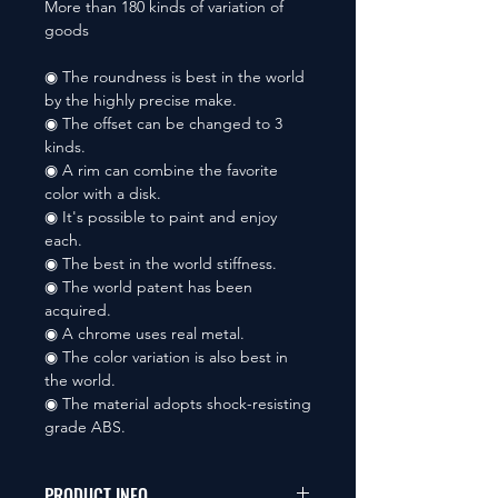
More than 180 kinds of variation of
goods
◉ The roundness is best in the world
by the highly precise make.
◉ The offset can be changed to 3
kinds.
◉ A rim can combine the favorite
color with a disk.
◉ It's possible to paint and enjoy
each.
◉ The best in the world stiffness.
◉ The world patent has been
acquired.
◉ A chrome uses real metal.
◉ The color variation is also best in
the world.
◉ The material adopts shock-resisting
grade ABS.
PRODUCT INFO